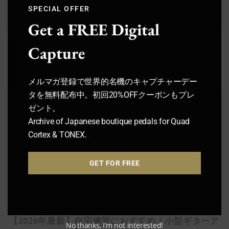
SPECIAL OFFER
Get a FREE Digital
【失敗しない】エフェクターボード用パッチケーブ
Capture
ルおすすめ7選！用途別比較・選び方まとめ【ギタ
リスト必見】
メルマガ登録で世界的名機のキャプチャーデー
【いまこそ見てほしい】ギタリストが音楽に熱くなる最
タを無料配布中。初回20%OFFクーポンもプレ
Amplifier
高のアニメ・漫画10選！【人生の必修科目】
ゼント。
Archive of Japanese boutique pedals for Quad
Cortex & TONEX.
HowTo
GET FOR FREE
【2026年最新】自宅練習におすすめ！小型ギターア
No thanks, I’m not interested!