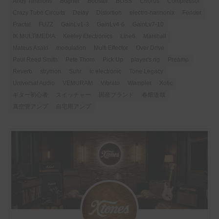
Andy Timmons
Bogner
Booster
BOSS
Chorus
Compressor
Crazy Tube Circuits
Delay
Distortion
electro-harmonix
Fender
Fractal
FUZZ
GainLv1-3
GainLv4-6
GainLv7-10
IK MULTIMEDIA
Keeley Electronics
Line6
Marshall
Mateus Asato
modulation
Multi Effector
Over Drive
Paul Reed Smith
Pete Thorn
Pick Up
player's rig
Preamp
Reverb
strymon
Suhr
tc electronic
Tone Legacy
Universal Audio
VEMURAM
Vibrato
Wampler
Xotic
ギター初心者
スイッチャー
国産ブランド
春畑道哉
真空管アンプ
自宅用アンプ