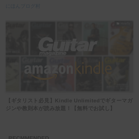
にほんブログ村
Delay
Reverb
HowTo
Filter / Dynamics
Compressor
EQ
Wah
Mod / Pitch
Chorus
【ギタリスト必見】Kindle Unlimitedでギターマガ
ジンや教則本が読み放題！【無料でお試し】
Flanger
Octaver
RECMMENDED