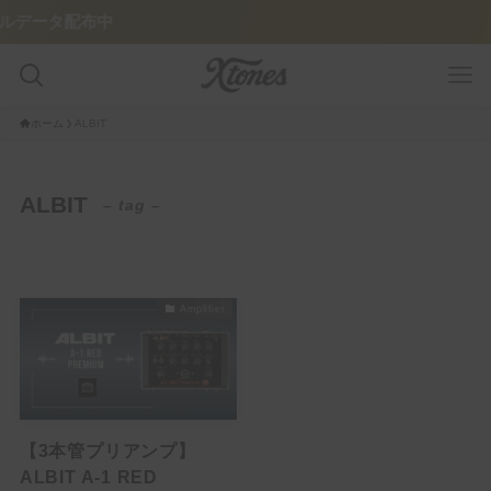
ータ配布中
ホーム
ALBIT
GUITAR PLAYER
ALBIT
– tag –
Pedalboard
Tone Legacy – Epic Brand
Amplifier
GUITAR/AMP
Amplifier
Guitar
【3本管プリアンプ】
FEATURE
ALBIT A-1 RED