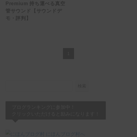
Premium 持ち運べる真空
HowTo
管サウンド【サウンドデ
モ・評判】
ACCESSORY
EFFECTOR
Multi Effector
1
Drive
Over Drive
検索
Distortion
Booster
ブログランキングに参加中！
クリックいただけると励みになります！
FUZZ
Delay / Reverb