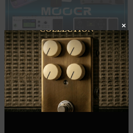
(1)
(1)
(3)
Jackson Audio
James Tyler
JHS PEDALS
(8)
(3)
(1)
(2)
Keeley Electronics
KEMPER
KERNOM
klon
(1)
(2)
(5)
(1)
Laney
Limetone Audio
Line6
LPD Pedals
(1)
(2)
(5)
(3)
Mad Professor
Magnatone
Marshall
MESA/BOOGIE
(1)
(1)
(2)
(3)
Clo
Morgan Amplification
Morningstar
MXR
Neural DSP
(3)
(2)
(1)
this
One Control
Organic Sounds
Origin Effects
(2)
(5)
(1)
(1)
mod
Ovaltone
Paul Reed Smith
Pedaltrain
Phantom fx
(3)
(1)
(1)
Positive Grid
Revv Amplification
Science Amplification
【徹底比較】Mooerマルチエフェクター全モデル解
(2)
(9)
(7)
(1)
(2)
Soldano
strymon
Suhr
Sunfish Audio
Supro
説！GE〜Primeシリーズまで全機種の違いと選び
(1)
(5)
(1)
(1)
T's Guitars
tc electronic
TECH21
Tom Anderson
方【口コミ・デモ】
(1)
(2)
(1)
(1)
Tone King
TONEX
Two Notes
Umbrella Company
(4)
(1)
(8)
Universal Audio
VALETON
VEMURAM
Pedalboard
(3)
(3)
(1)
(4)
Victory Amps
Virtues
Vox
WALRUS AUDIO
(6)
(3)
(10)
(2)
Wampler
Warm Audio
Xotic
YAMAHA
初心者のモチベUpや中上級者の再始動に！