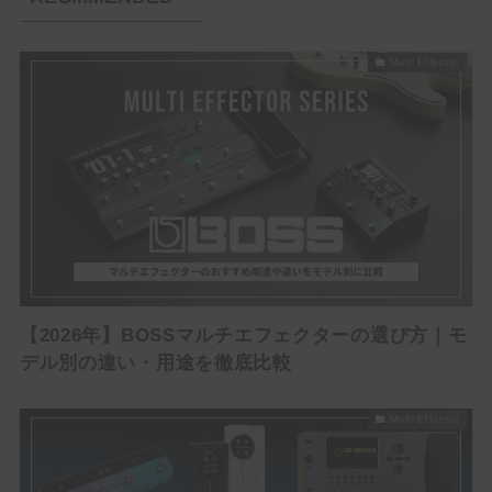
Phaser
Tremolo
Multi Effector
Vibrato
Others
Brand List
(1)
(1)
(2)
(3)
ALBIT
BEHRINGER
Benson Amps
Blackstar
(5)
(5)
(3)
(4)
Bogner
BOSS
Cornerstone
Crazy Tube Circuits
【2026年】BOSSマルチエフェクターの選び方｜モ
(2)
(1)
(2)
Darkglass Electronics
DigiTech
Dumble
デル別の違い・用途を徹底比較
(2)
(2)
(7)
E.N.T EFFECTS
EarthQuaker Devices
electro-harmonix
(2)
(1)
(2)
(8)
Empress Effects
Eventide
EVH
Fender
Multi Effector
(3)
(3)
(2)
(1)
Free The Tone
Friedman
Fryette
Fulltone
(1)
(1)
(4)
(5)
Gibson
Henriksen
HOTONE
IK MULTIMEDIA