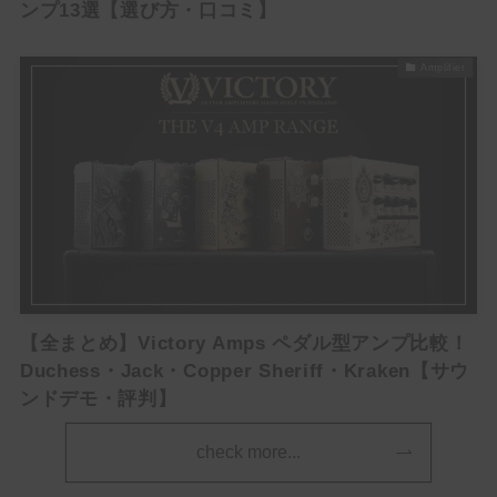
ンプ13選【選び方・口コミ】
Amplifier
【ギタリスト必見】Kindle Unlimitedでギターマガ
ジンや教則本が読み放題！【無料でお試し】
＼ サウンドハウスお姉さんに会いに行く ／
【全まとめ】Victory Amps ペダル型アンプ比較！
Duchess・Jack・Copper Sheriff・Kraken【サウ
ンドデモ・評判】
check more...
次回もぜひサウンドハウスをご利用くだ
さいませ。