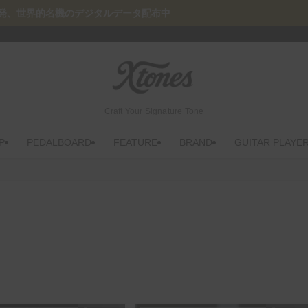
デジタルデータ配布中
Craft Your Signature Tone
P
PEDALBOARD
FEATURE
BRAND
GUITAR PLAYE