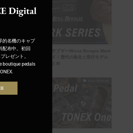
E Digital
界的名機のキャプ
料配布中。初回
【徹底解説】メサブギー/Mesa Boogie Mark
ンもプレゼント。
シリーズ全ガイド！歴代の進化と現行モデル
の特長・評判まとめ
e boutique pedals
TONEX.
Multi Effector
EE