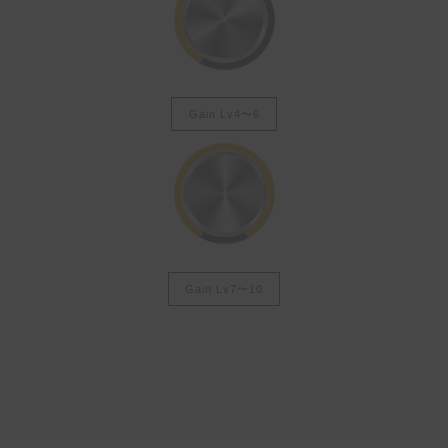
Gain Lv4〜6
Gain Lv7〜10