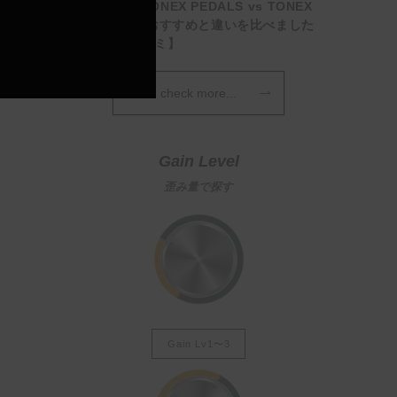
【徹底比較】TONEX PEDALS vs TONEX
One 用途別のおすすめと違いを比べました
【選び方・口コミ】
check more...
Gain Level
歪み量で探す
Gain Lv1〜3