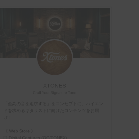
XTONES
Craft Your Signature Tone
「至高の音を追求する」をコンセプトに、ハイエン
ドを求めるギタリストに向けたコンテンツをお届
け！
《 Web Store 》
❏ Digital Captures (QC/TONEX)