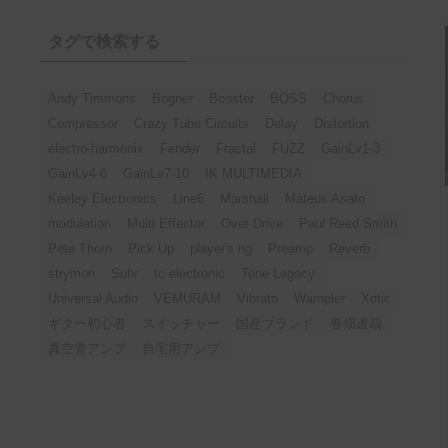
タグで検索する
Andy Timmons
Bogner
Booster
BOSS
Chorus
Compressor
Crazy Tube Circuits
Delay
Distortion
electro-harmonix
Fender
Fractal
FUZZ
GainLv1-3
GainLv4-6
GainLv7-10
IK MULTIMEDIA
Keeley Electronics
Line6
Marshall
Mateus Asato
modulation
Multi Effector
Over Drive
Paul Reed Smith
Pete Thorn
Pick Up
player's rig
Preamp
Reverb
strymon
Suhr
tc electronic
Tone Legacy
Universal Audio
VEMURAM
Vibrato
Wampler
Xotic
ギター初心者
スイッチャー
国産ブランド
春畑道哉
真空管アンプ
自宅用アンプ