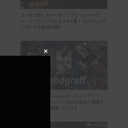
【ペダル型】ギター用アンプシミュレータ
ー・プリアンプのおすすめ7選！【エフェクタ
ーボードで使用可能】
Over Drive
Close
this
module
【伝説の始祖】Landgraff（ランドグラフ）
徹底解説！ブティックペダルの頂点に君臨す
る理由【年代別特徴・口コミ】
Amplifier