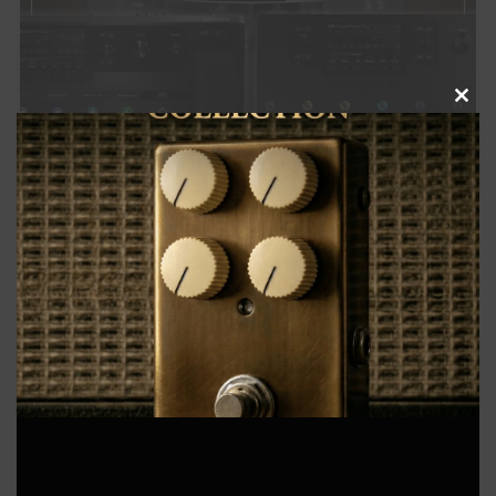
(1)
(1)
(3)
Jackson Audio
James Tyler
JHS PEDALS
(8)
(3)
(1)
(2)
Keeley Electronics
KEMPER
KERNOM
klon
(1)
(2)
(5)
(1)
Laney
Limetone Audio
Line6
LPD Pedals
(1)
(2)
(5)
(3)
Mad Professor
Magnatone
Marshall
MESA/BOOGIE
(1)
(1)
(2)
(3)
Clo
Morgan Amplification
Morningstar
MXR
Neural DSP
(3)
(2)
(1)
this
One Control
Organic Sounds
Origin Effects
(2)
(5)
(1)
(1)
mod
Ovaltone
Paul Reed Smith
Pedaltrain
Phantom fx
(3)
(1)
(1)
Positive Grid
Revv Amplification
Science Amplification
(2)
(9)
(7)
(1)
(2)
Soldano
strymon
Suhr
Sunfish Audio
Supro
【徹底比較】Line 6 Helix Floor vs Helix LT 特
(1)
(5)
(1)
(1)
T's Guitars
tc electronic
TECH21
Tom Anderson
徴・機能の違いや用途別おすすめを解説【口コミ・
(1)
(2)
(1)
(1)
Tone King
TONEX
Two Notes
Umbrella Company
サウンドデモあり】
(4)
(1)
(8)
Universal Audio
VALETON
VEMURAM
(3)
(3)
(1)
(4)
Victory Amps
Virtues
Vox
WALRUS AUDIO
FEATURE
(6)
(3)
(10)
(2)
Wampler
Warm Audio
Xotic
YAMAHA
初心者のモチベUpや中上級者の再始動に！