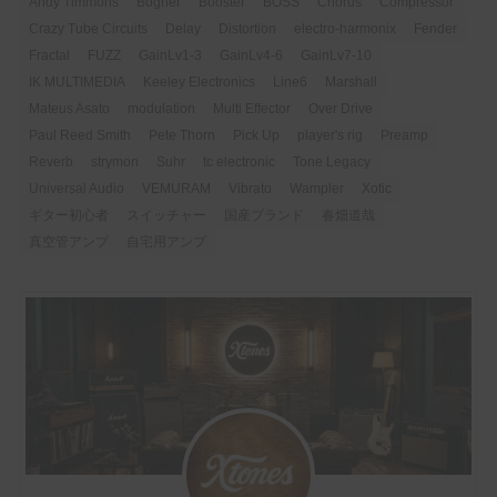
Andy Timmons
Bogner
Booster
BOSS
Chorus
Compressor
Crazy Tube Circuits
Delay
Distortion
electro-harmonix
Fender
Fractal
FUZZ
GainLv1-3
GainLv4-6
GainLv7-10
IK MULTIMEDIA
Keeley Electronics
Line6
Marshall
Mateus Asato
modulation
Multi Effector
Over Drive
Paul Reed Smith
Pete Thorn
Pick Up
player's rig
Preamp
Reverb
strymon
Suhr
tc electronic
Tone Legacy
Universal Audio
VEMURAM
Vibrato
Wampler
Xotic
ギター初心者
スイッチャー
国産ブランド
春畑道哉
真空管アンプ
自宅用アンプ