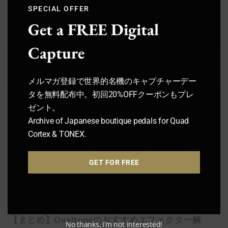
SPECIAL OFFER
Get a FREE Digital
Capture
【まとめ】Suhrエフェクターおすすめ徹底解説！
特長・口コミ・サウンドデモ
メルマガ登録で世界的名機のキャプチャーデー
【いまこそ見てほしい】ギタリストが音楽に熱くなる最
タを無料配布中。初回20%OFFクーポンもプレ
Drive
高のアニメ・漫画10選！【人生の必修科目】
ゼント。
Archive of Japanese boutique pedals for Quad
Cortex & TONEX.
HowTo
GET FOR FREE
【まとめ】Ovaltoneのおすすめエフェクター解
No thanks, I’m not interested!