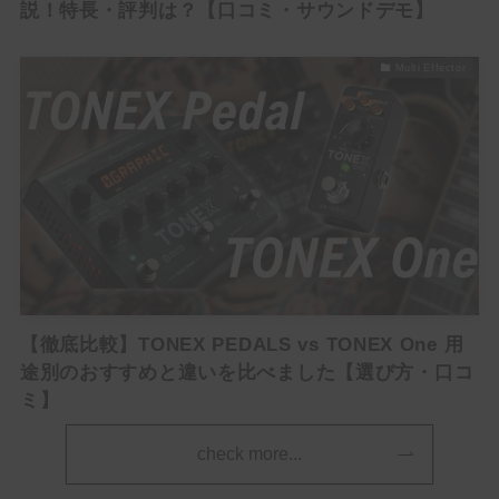
説！特長・評判は？【口コミ・サウンドデモ】
Multi Effector
【ギタリスト必見】Kindle Unlimitedでギターマガ
ジンや教則本が読み放題！【無料でお試し】
＼ サウンドハウスお姉さんに会いに行く ／
【徹底比較】TONEX PEDALS vs TONEX One 用
途別のおすすめと違いを比べました【選び方・口コ
ミ】
check more...
次回もぜひサウンドハウスをご利用くだ
さいませ。