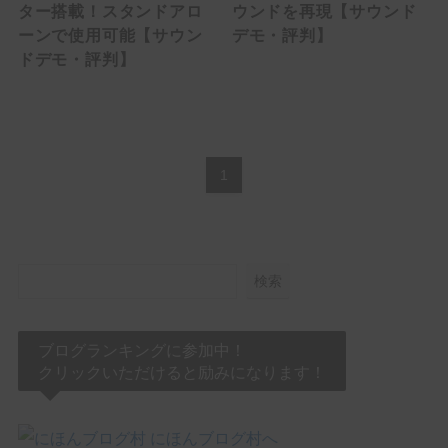
ター搭載！スタンドアロ
ウンドを再現【サウンド
HowTo
ーンで使用可能【サウン
デモ・評判】
ドデモ・評判】
ACCESSORY
EFFECTOR
Multi Effector
1
Drive
Over Drive
検索
Distortion
Booster
ブログランキングに参加中！
クリックいただけると励みになります！
FUZZ
Delay / Reverb