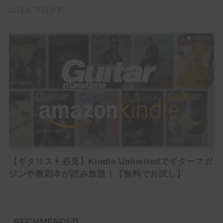
にほんブログ村
Delay
Reverb
HowTo
Filter / Dynamics
Compressor
EQ
Wah
Mod / Pitch
Chorus
【ギタリスト必見】Kindle Unlimitedでギターマガ
ジンや教則本が読み放題！【無料でお試し】
Flanger
Octaver
RECMMENDED