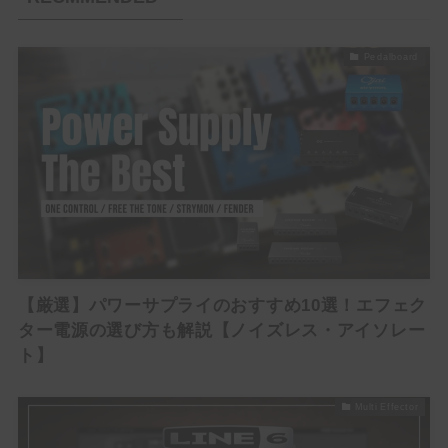
Phaser
Tremolo
Pedalboard
Vibrato
Others
Brand List
(1)
(1)
(2)
(3)
ALBIT
BEHRINGER
Benson Amps
Blackstar
(5)
(5)
(3)
(4)
Bogner
BOSS
Cornerstone
Crazy Tube Circuits
【厳選】パワーサプライのおすすめ10選！エフェク
(2)
(1)
(2)
Darkglass Electronics
DigiTech
Dumble
ター電源の選び方も解説【ノイズレス・アイソレー
(2)
(2)
(7)
E.N.T EFFECTS
EarthQuaker Devices
electro-harmonix
ト】
(2)
(1)
(2)
(8)
Empress Effects
Eventide
EVH
Fender
(3)
(3)
(2)
(1)
Free The Tone
Friedman
Fryette
Fulltone
Multi Effector
(1)
(1)
(4)
(5)
Gibson
Henriksen
HOTONE
IK MULTIMEDIA