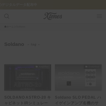
タルデータ配布中
ホーム
Soldano
GUITAR PLAYER
Soldano
– tag –
Pedalboard
Tone Legacy – Epic Brand
Amplifier
Distortion
GUITAR/AMP
Amplifier
Guitar
SOLDANO ASTRO-20 キ
Soldano SLO PEDAL ハ
FEATURE
ャビネットIRシミュレー
イゲインアンプ名機のサ