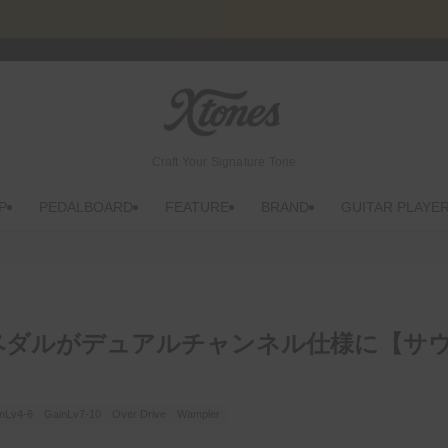
Craft Your Signature Tone
P
PEDALBOARD
FEATURE
BRAND
GUITAR PLAYE
uxe 人気ペダルがデュアルチャンネル仕様に【サ
nLv4-6
GainLv7-10
Over Drive
Wampler