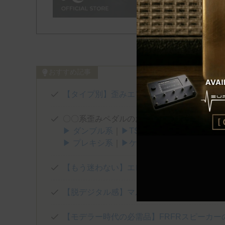
おすすめ記事
【タイプ別】歪みエフェクターおすすめ10
〇〇系歪みペダルのおすすめを厳選！
▶ ダンブル系
｜
▶TS系
｜
▶トランスペアレ
▶ プレキシ系
｜
▶ケンタウロス系
｜
▶FUZZ
【もう迷わない】エレキギター弦のおすすめ
【脱デジタル感】マルチエフェクターとあわ
【モデラー時代の必需品】FRFRスピーカー