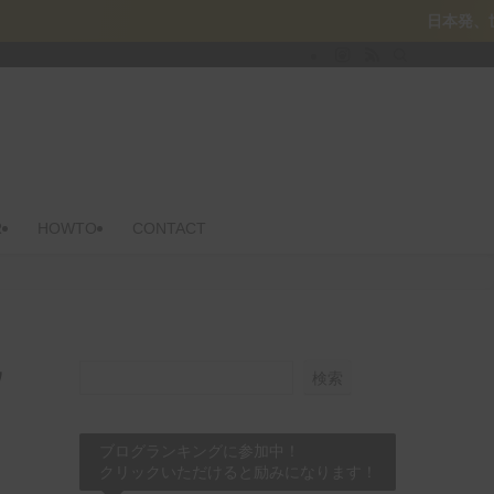
日本発、世界的名機のデジタル
R
HOWTO
CONTACT
ウ
検索
ブログランキングに参加中！
クリックいただけると励みになります！