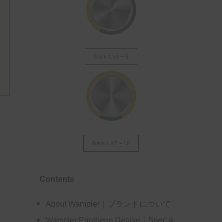
Gain Lv4〜6
Gain Lv7〜10
Contents
About Wampler｜ブランドについて
Wampler Pantheon Deluxe｜Spec &