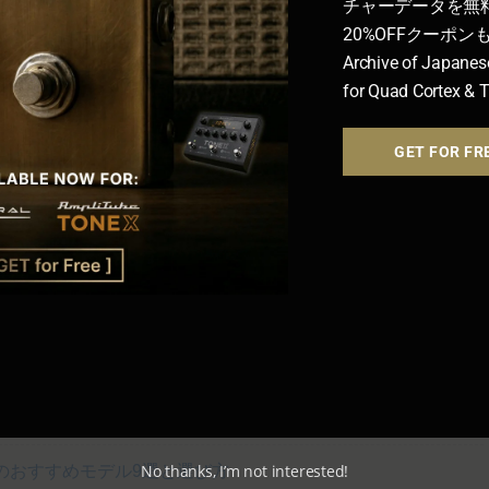
チャーデータを無
20%OFFクーポ
Archive of Japanes
for Quad Cortex & 
GET FOR FR
選！歪み探しの沼から脱出
ント系
 FACE系
｜
▶BIG MUFF系
完全ガイド！
せて使いたいバッファー・クリーンブースター5選
No thanks, I’m not interested!
のおすすめモデル9選と選び方