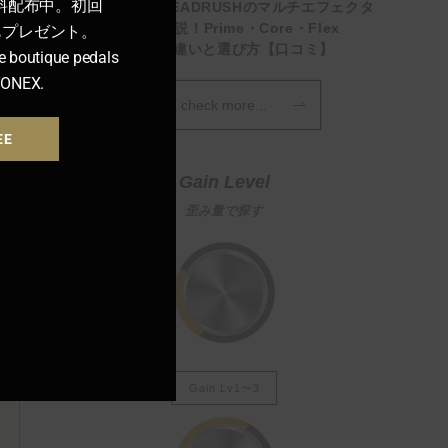
料配布中。初回
【徹底比較】HEADRUSHのマルチエフェクタ
ーを全モデル解説！Prime・Core・Flex
ンもプレゼント。
Prime・MX5の違いと選び方【口コミ】
e boutique pedals
TONEX.
check more...
EE
Gain Level
歪み量で探す
Gain Lv1〜3