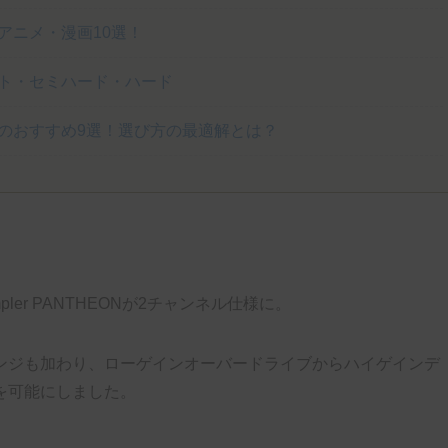
アニメ・漫画10選！
ト・セミハード・ハード
のおすすめ9選！選び方の最適解とは？
mpler PANTHEONが2チャンネル仕様に。
ンジも加わり、ローゲインオーバードライブからハイゲインデ
を可能にしました。