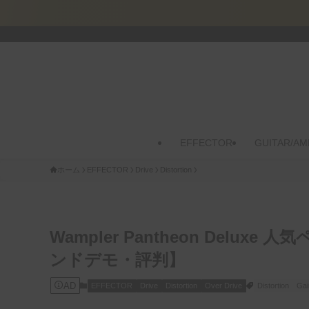
EFFECTOR
GUITAR/AM
ホーム
EFFECTOR
Drive
Distortion
Wampler Pantheon Del
ンドデモ・評判】
AD
EFFECTOR
Drive
Distortion
Over Drive
Distortion
Gai