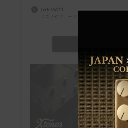
THE VINYL
アニメやフュージョンなど、日本のアナロ
\ メル
O