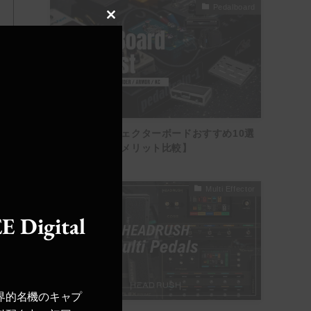
Pedalboard
Close
this
module
【選び方】エフェクターボードおすすめ10選
【メリット・デメリット比較】
Multi Effector
E Digital
界的名機のキャプ