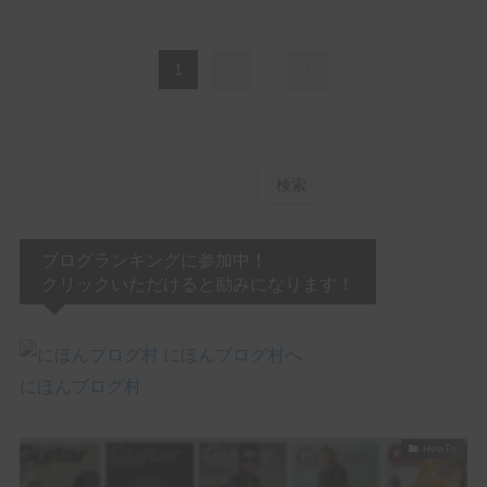
(1)
(1)
(3)
Jackson Audio
James Tyler
JHS PEDALS
(8)
(3)
(1)
(2)
Keeley Electronics
KEMPER
KERNOM
klon
(1)
(2)
(5)
(1)
Laney
Limetone Audio
Line6
LPD Pedals
1
2
...
19
(1)
(2)
(5)
(3)
Mad Professor
Magnatone
Marshall
MESA/BOOGIE
(1)
(1)
(2)
(3)
Morgan Amplification
Morningstar
MXR
Neural DSP
(3)
(2)
(1)
One Control
Organic Sounds
Origin Effects
(2)
(5)
(1)
(1)
Ovaltone
Paul Reed Smith
Pedaltrain
Phantom fx
検索
(3)
(1)
(1)
Positive Grid
Revv Amplification
Science Amplification
(2)
(9)
(7)
(1)
(2)
Soldano
strymon
Suhr
Sunfish Audio
Supro
(1)
(5)
(1)
(1)
T's Guitars
tc electronic
TECH21
Tom Anderson
ブログランキングに参加中！
(1)
(2)
(1)
(1)
Tone King
TONEX
Two Notes
Umbrella Company
クリックいただけると励みになります！
(4)
(1)
(8)
Universal Audio
VALETON
VEMURAM
(3)
(3)
(1)
(4)
Victory Amps
Virtues
Vox
WALRUS AUDIO
(6)
(3)
(10)
(2)
Wampler
Warm Audio
Xotic
YAMAHA
にほんブログ村
初心者のモチベUpや中上級者の再始動に！
HowTo