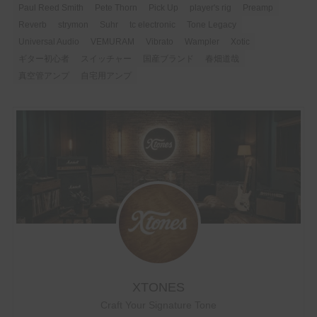
Paul Reed Smith
Pete Thorn
Pick Up
player's rig
Preamp
Reverb
strymon
Suhr
tc electronic
Tone Legacy
Universal Audio
VEMURAM
Vibrato
Wampler
Xotic
ギター初心者
スイッチャー
国産ブランド
春畑道哉
真空管アンプ
自宅用アンプ
XTONES
Craft Your Signature Tone