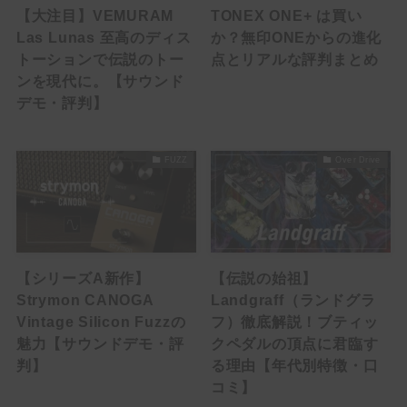
【大注目】VEMURAM
TONEX ONE+ は買い
HowTo
Las Lunas 至高のディス
か？無印ONEからの進化
トーションで伝説のトー
点とリアルな評判まとめ
ACCESSORY
ンを現代に。【サウンド
デモ・評判】
EFFECTOR
Multi Effector
FUZZ
Over Drive
Drive
Over Drive
Distortion
【シリーズA新作】
【伝説の始祖】
Strymon CANOGA
Landgraff（ランドグラ
Booster
Vintage Silicon Fuzzの
フ）徹底解説！ブティッ
魅力【サウンドデモ・評
クペダルの頂点に君臨す
FUZZ
判】
る理由【年代別特徴・口
コミ】
Delay / Reverb