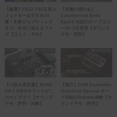
Phaser
【厳選】FUZZ FACE系エ
【名機の揺れを】
Tremolo
フェクターおすすめ14
Catalinbread Belle
選！本家からブティック
Epoch 伝説のテープエコ
Vibrato
まで、本当に使えるファ
ーEP-3を再現【サウンド
ズ【口コミ・デモ】
デモ・評判】
Others
EFFECTOR
EFFECTOR
Brand List
(1)
(1)
(2)
(3)
ALBIT
BEHRINGER
Benson Amps
Blackstar
(5)
(5)
(3)
(4)
Bogner
BOSS
Cornerstone
Crazy Tube Circuits
【小型＆高音質】BOSS
【真打】DSM Dumblifier
(2)
(1)
(2)
Darkglass Electronics
DigiTech
Dumble
GX-1 AIRDサウンドがこ
Overdrive Special ボー
(2)
(2)
(7)
E.N.T EFFECTS
EarthQuaker Devices
electro-harmonix
のサイズで？【サウンド
ド完結のDumble体験【サ
(2)
(1)
(2)
(8)
Empress Effects
Eventide
EVH
Fender
デモ・評判・比較】
ウンドデモ・評判】
(3)
(3)
(2)
(1)
Free The Tone
Friedman
Fryette
Fulltone
(1)
(1)
(4)
(5)
Gibson
Henriksen
HOTONE
IK MULTIMEDIA