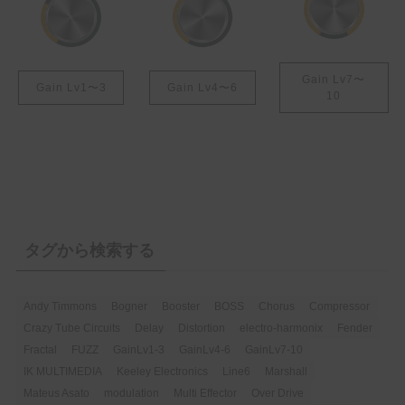
Gain Lv7〜
Gain Lv1〜3
Gain Lv4〜6
10
タグから検索する
Andy Timmons
Bogner
Booster
BOSS
Chorus
Compressor
Crazy Tube Circuits
Delay
Distortion
electro-harmonix
Fender
Fractal
FUZZ
GainLv1-3
GainLv4-6
GainLv7-10
IK MULTIMEDIA
Keeley Electronics
Line6
Marshall
Mateus Asato
modulation
Multi Effector
Over Drive