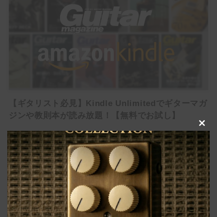
【いまこそ見てほしい】ギタリストが音楽に熱くなる最
高のアニメ・漫画10選！【人生の必修科目】
【ギタリスト必見】Kindle Unlimitedでギターマガ
ジンや教則本が読み放題！【無料でお試し】
Clo
HowTo
this
mod
RECMMENDED
Pedalboard