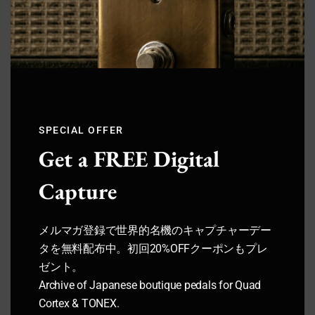
【ギタリスト必見】Kindle Unlimitedでギターマガ
ジンや教則本が読み放題！【無料でお試し】
SPECIAL OFFER
【選び方】エフェクターボードおすすめ10選【メリ
＼ サウンドハウスお姉さんに会いに行く ／
Get a FREE Digital
ット・デメリット比較】
Capture
Guitar
メルマガ登録で世界的名機のキャプチャーデー
タを無料配布中。初回20%OFFクーポンもプレ
ゼント。
Archive of Japanese boutique pedals for Quad
次回もぜひサウンドハウスをご利用くだ
Cortex & TONEX.
さいませ。