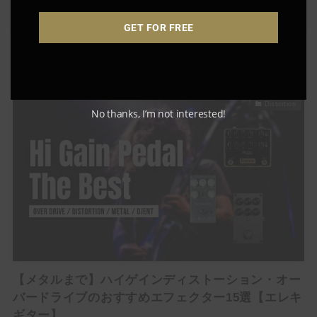
よく会うお姉
さん
GET FOR FREE
【保存版】Suhrギター解説！魅力と特徴・愛用ギ
タリストを徹底解剖【評判・人気モデル】
Distortion
No thanks, I’m not interested!
【メタルまで】ハイゲインディストーション・オー
バードライブのおすすめエフェクター15選【エレキ
ギター】