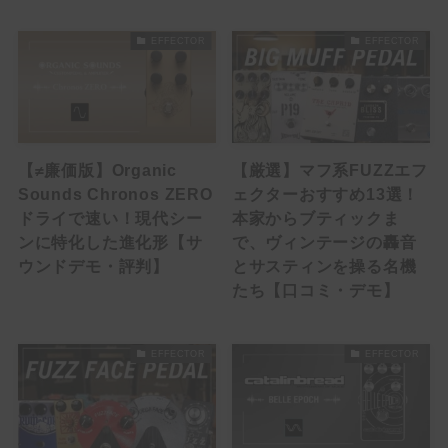
Delay
EFFECTOR
EFFECTOR
Reverb
Filter / Dynamics
Compressor
【≠廉価版】Organic
【厳選】マフ系FUZZエフ
Sounds Chronos ZERO
ェクターおすすめ13選！
EQ
ドライで速い！現代シー
本家からブティックま
Wah
ンに特化した進化形【サ
で、ヴィンテージの轟音
ウンドデモ・評判】
とサスティンを操る名機
Mod / Pitch
たち【口コミ・デモ】
Chorus
EFFECTOR
EFFECTOR
Flanger
Octaver