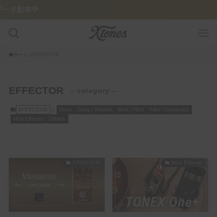
布中
ホーム
EFFECTOR
GUITAR PLAYER
EFFECTOR
– category –
Pedalboard
EFFECTOR
Drive
Delay / Reverb
Mod / Pitch
Filter / Dynamics
Multi Effector
Others
Tone Legacy – Epic Brand
GUITAR/AMP
EFFECTOR
Multi Effector
Amplifier
Guitar
FEATURE