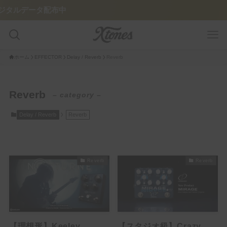
データ配布中
ホーム
EFFECTOR
Delay / Reverb
Reverb
GUITAR PLAYER
Reverb
– category –
Pedalboard
Delay / Reverb
Reverb
Tone Legacy – Epic Brand
GUITAR/AMP
Reverb
Reverb
Amplifier
Guitar
FEATURE
【理想形】Keeley
【スタジオ級】Crazy