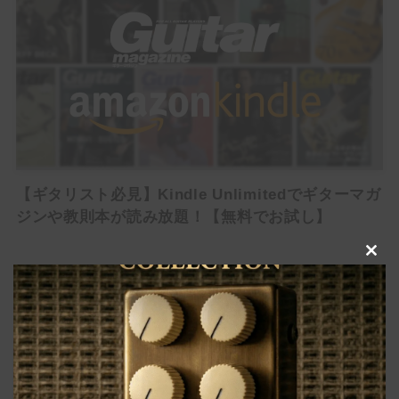
【いまこそ見てほしい】ギタリストが音楽に熱くなる最
高のアニメ・漫画10選！【人生の必修科目】
【ギタリスト必見】Kindle Unlimitedでギターマガ
ジンや教則本が読み放題！【無料でお試し】
HowTo
Clo
this
RECMMENDED
mod
Pedalboard