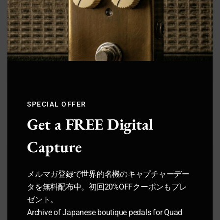
【ギタリスト必見】Kindle Unlimitedでギターマガ
ジンや教則本が読み放題！【無料でお試し】
＼ サウンドハウスお姉さんに会いに行く ／
【全モデル比較】ペダルトレイン/Pedaltrainエフ
SPECIAL OFFER
ェクターボードの種類と選び方まとめ【違い・おす
Get a FREE Digital
すめ用途】
Capture
Guitar
メルマガ登録で世界的名機のキャプチャーデー
タを無料配布中。初回20%OFFクーポンもプレ
ゼント。
次回もぜひサウンドハウスをご利用くだ
Archive of Japanese boutique pedals for Quad
さいませ。