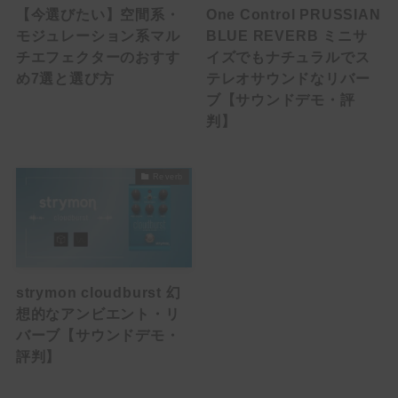
Phaser
【今選びたい】空間系・
One Control PRUSSIAN
モジュレーション系マル
BLUE REVERB ミニサ
Tremolo
チエフェクターのおすす
イズでもナチュラルでス
め7選と選び方
テレオサウンドなリバー
Vibrato
ブ【サウンドデモ・評
Others
判】
Reverb
Brand List
(1)
(1)
(2)
(3)
ALBIT
BEHRINGER
Benson Amps
Blackstar
(5)
(5)
(3)
(4)
Bogner
BOSS
Cornerstone
Crazy Tube Circuits
(2)
(1)
(2)
Darkglass Electronics
DigiTech
Dumble
strymon cloudburst 幻
(2)
(2)
(7)
E.N.T EFFECTS
EarthQuaker Devices
electro-harmonix
想的なアンビエント・リ
(2)
(1)
(2)
(8)
Empress Effects
Eventide
EVH
Fender
バーブ【サウンドデモ・
(3)
(3)
(2)
(1)
評判】
Free The Tone
Friedman
Fryette
Fulltone
(1)
(1)
(4)
(5)
Gibson
Henriksen
HOTONE
IK MULTIMEDIA