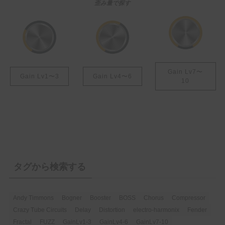
歪み量で探す
Gain Lv7〜
Gain Lv1〜3
Gain Lv4〜6
10
タグから検索する
Andy Timmons
Bogner
Booster
BOSS
Chorus
Compressor
Crazy Tube Circuits
Delay
Distortion
electro-harmonix
Fender
Fractal
FUZZ
GainLv1-3
GainLv4-6
GainLv7-10