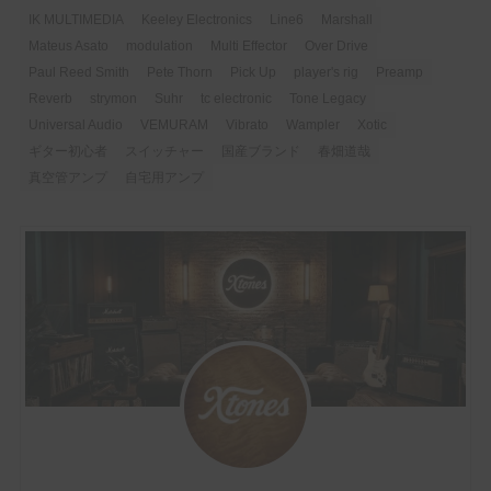
IK MULTIMEDIA
Keeley Electronics
Line6
Marshall
Mateus Asato
modulation
Multi Effector
Over Drive
Paul Reed Smith
Pete Thorn
Pick Up
player's rig
Preamp
Reverb
strymon
Suhr
tc electronic
Tone Legacy
Universal Audio
VEMURAM
Vibrato
Wampler
Xotic
ギター初心者
スイッチャー
国産ブランド
春畑道哉
真空管アンプ
自宅用アンプ