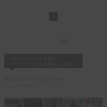
(1)
(1)
(3)
Jackson Audio
James Tyler
JHS PEDALS
(8)
(3)
(1)
(2)
Keeley Electronics
KEMPER
KERNOM
klon
(1)
(2)
(5)
(1)
Laney
Limetone Audio
Line6
LPD Pedals
1
(1)
(2)
(5)
(3)
Mad Professor
Magnatone
Marshall
MESA/BOOGIE
(1)
(1)
(2)
(3)
Morgan Amplification
Morningstar
MXR
Neural DSP
(3)
(2)
(1)
One Control
Organic Sounds
Origin Effects
(2)
(5)
(1)
(1)
Ovaltone
Paul Reed Smith
Pedaltrain
Phantom fx
検索
(3)
(1)
(1)
Positive Grid
Revv Amplification
Science Amplification
(2)
(9)
(7)
(1)
(2)
Soldano
strymon
Suhr
Sunfish Audio
Supro
(1)
(5)
(1)
(1)
T's Guitars
tc electronic
TECH21
Tom Anderson
ブログランキングに参加中！
(1)
(2)
(1)
(1)
Tone King
TONEX
Two Notes
Umbrella Company
クリックいただけると励みになります！
(4)
(1)
(8)
Universal Audio
VALETON
VEMURAM
(3)
(3)
(1)
(4)
Victory Amps
Virtues
Vox
WALRUS AUDIO
(6)
(3)
(10)
(2)
Wampler
Warm Audio
Xotic
YAMAHA
にほんブログ村
初心者のモチベUpや中上級者の再始動に！
HowTo