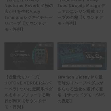
Nocturne Reverb 至極の
Tube Circuits Mirage デ
HowTo
広がりを生むAndy
ュアルエンジン搭載リバ
Timmonsシグネイチャー
ーブの全貌【サウンドデ
ACCESSORY
リバーブ【サウンドデ
モ・評判】
モ・評判】
EFFECTOR
Multi Effector
Reverb
Reverb
Drive
Over Drive
Distortion
【次世代リバーブ】
strymon Bigsky MX 最
HOTONE VERBERA(バ
高峰のリバーブペダルが
Booster
ーベラ) ついに空間系ペダ
さらなる進化を遂げて登
ルもキャプチャーする時
場 【サウンドデモ・SNS
FUZZ
代が到来【サウンドデ
の反応】
Delay / Reverb
モ・評判】