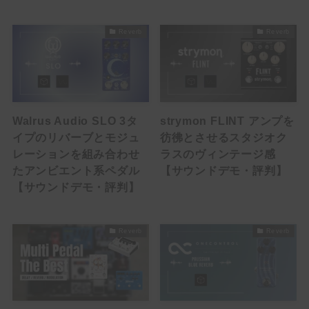
Delay
Reverb
Reverb
Reverb
Filter / Dynamics
Compressor
Walrus Audio SLO 3タ
strymon FLINT アンプを
EQ
イプのリバーブとモジュ
彷彿とさせるスタジオク
レーションを組み合わせ
ラスのヴィンテージ感
Wah
たアンビエント系ペダル
【サウンドデモ・評判】
【サウンドデモ・評判】
Mod / Pitch
Chorus
Reverb
Reverb
Flanger
Octaver