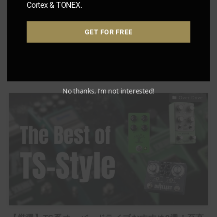
よく会うお姉
Cortex & TONEX.
さん
GET FOR FREE
【保存版】PRS/Paul Reed Smithギター解説！魅
力と特徴・愛用ギタリストを徹底解剖【評判・人気
モデル】
No thanks, I’m not interested!
Over Drive