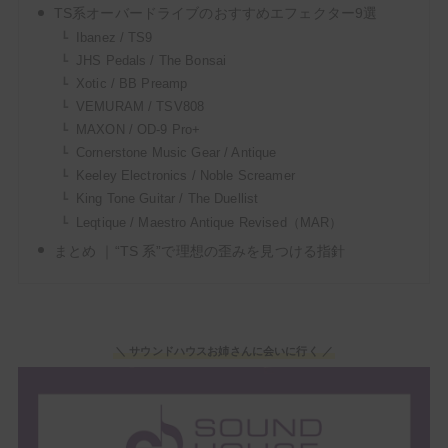
TS系オーバードライブのおすすめエフェクター9選
Ibanez / TS9
JHS Pedals / The Bonsai
【ギタリスト必見】Kindle Unlimitedでギターマガ
Xotic / BB Preamp
ジンや教則本が読み放題！【無料でお試し】
VEMURAM / TSV808
MAXON / OD-9 Pro+
Cornerstone Music Gear / Antique
Keeley Electronics / Noble Screamer
＼ サウンドハウスお姉さんに会いに行く ／
King Tone Guitar / The Duellist
Leqtique / Maestro Antique Revised（MAR）
まとめ ｜“TS 系”で理想の歪みを見つける指針
＼ サウンドハウスお姉さんに会いに行く ／
次回もぜひサウンドハウスをご利用くだ
さいませ。