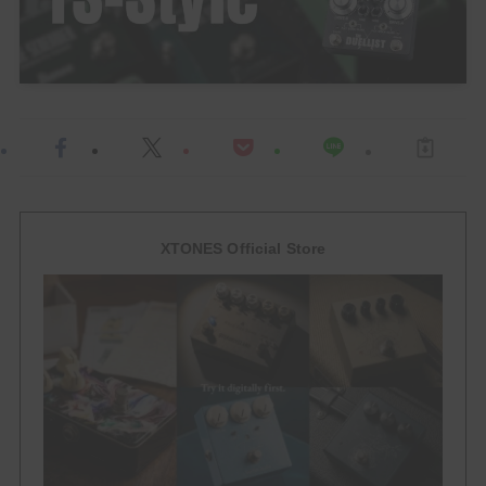
HowTo
ACCESSORY
EFFECTOR
Multi Effector
Drive
XTONES Official Store
Over Drive
Distortion
Booster
FUZZ
Delay / Reverb