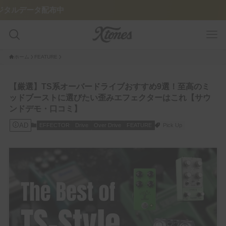
中
ホーム
FEATURE
GUITAR PLAYER
【厳選】TS系オーバードライブおすすめ9選！至高のミ
ッドブーストに選びたい歪みエフェクターはこれ【サウ
Pedalboard
ンドデモ・口コミ】
AD
EFFECTOR
Drive
Over Drive
FEATURE
Pick Up
Tone Legacy – Epic Brand
GUITAR/AMP
Amplifier
Guitar
FEATURE