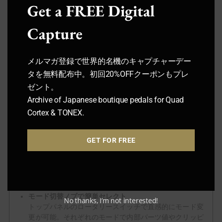
Get a FREE Digital
Capture
メルマガ登録で世界的名機のキャプチャーデー
タを無料配布中。初回20%OFFクーポンもプレ
ゼント。
Archive of Japanese boutique pedals for Quad
製品の特長
Cortex & TONEX.
歴代TS系ペダル9種類を搭載
GET FOR FREE
1台で9種類のヴィンテージTS系オーバードライブを切
替可能な夢のペダル。【OD-1】【TS-808】【TS9】
【TS10】といった王道から、珍しいExar OD-1やTS-7
“Hot”モード、さらにKeeley ModやJHSオリジナルモー
ドまで網羅しています。
モード切替ノブで簡単セレクト
No thanks, I’m not interested!
トップパネルのロータリースイッチで直感的にモード変
更が可能。それぞれのモードで内部パーツ値やクリッピ