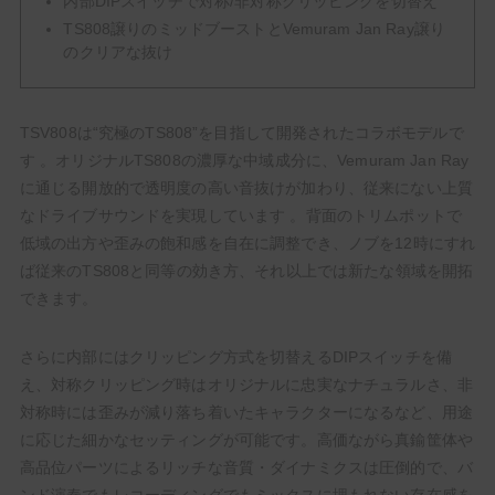
内部DIPスイッチで対称/非対称クリッピングを切替え
TS808譲りのミッドブーストとVemuram Jan Ray譲り
のクリアな抜け
TSV808は“究極のTS808”を目指して開発されたコラボモデルで
す 。オリジナルTS808の濃厚な中域成分に、Vemuram Jan Ray
に通じる開放的で透明度の高い音抜けが加わり、従来にない上質
なドライブサウンドを実現しています 。背面のトリムポットで
低域の出方や歪みの飽和感を自在に調整でき、ノブを12時にすれ
ば従来のTS808と同等の効き方、それ以上では新たな領域を開拓
できます。
さらに内部にはクリッピング方式を切替えるDIPスイッチを備
え、対称クリッピング時はオリジナルに忠実なナチュラルさ、非
対称時には歪みが減り落ち着いたキャラクターになるなど、用途
に応じた細かなセッティングが可能です。高価ながら真鍮筐体や
高品位パーツによるリッチな音質・ダイナミクスは圧倒的で、バ
ンド演奏でもレコーディングでもミックスに埋もれない存在感を