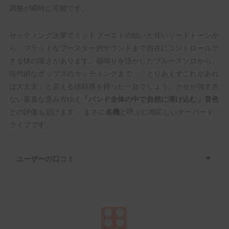
調整が瞬時に可能です。
セッティング次第でミッドブーストの効いた甘いリードトーンか
ら、フラットなブースター的サウンドまで自在にコントロールで
きる懐の深さがあります。箱鳴りを活かしたブルースソロから、
現代的なポップスのカッティングまで、「とりあえずこれがあれ
ば大丈夫」と言える信頼感を持った一台でしょう。クセが強すぎ
ない素直な歪み方ゆえ
「バンド全体の中で自然に溶け込む」音色
との評価も頷けます 。まさに
名機
と呼ぶに相応しいオーバード
ライブです。
ユーザーの口コミ