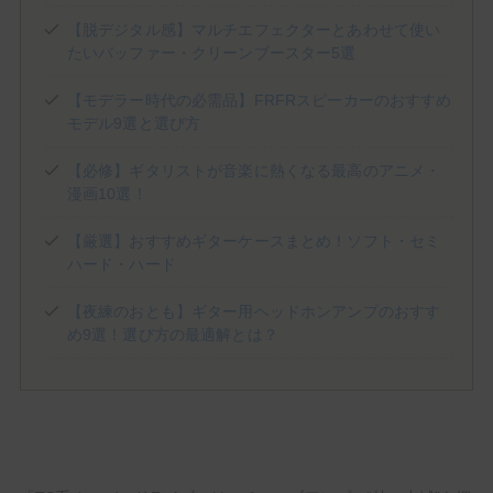
(1)
(1)
(3)
Jackson Audio
James Tyler
JHS PEDALS
(8)
(3)
(1)
(2)
【脱デジタル感】マルチエフェクターとあわせて使い
Keeley Electronics
KEMPER
KERNOM
klon
たいバッファー・クリーンブースター5選
(1)
(2)
(5)
(1)
Laney
Limetone Audio
Line6
LPD Pedals
(1)
(2)
(5)
(3)
Mad Professor
Magnatone
Marshall
MESA/BOOGIE
【モデラー時代の必需品】FRFRスピーカーのおすすめ
(1)
(1)
(2)
(3)
Morgan Amplification
Morningstar
MXR
Neural DSP
モデル9選と選び方
(3)
(2)
(1)
One Control
Organic Sounds
Origin Effects
(2)
(5)
(1)
(1)
Ovaltone
Paul Reed Smith
Pedaltrain
Phantom fx
【必修】ギタリストが音楽に熱くなる最高のアニメ・
漫画10選！
(3)
(1)
(1)
Positive Grid
Revv Amplification
Science Amplification
(2)
(9)
(7)
(1)
(2)
Soldano
strymon
Suhr
Sunfish Audio
Supro
【厳選】おすすめギターケースまとめ！ソフト・セミ
(1)
(5)
(1)
(1)
T's Guitars
tc electronic
TECH21
Tom Anderson
ハード・ハード
(1)
(2)
(1)
(1)
Tone King
TONEX
Two Notes
Umbrella Company
(4)
(1)
(8)
Universal Audio
VALETON
VEMURAM
【夜練のおとも】ギター用ヘッドホンアンプのおすす
(3)
(3)
(1)
(4)
Victory Amps
Virtues
Vox
WALRUS AUDIO
め9選！選び方の最適解とは？
(6)
(3)
(10)
(2)
Wampler
Warm Audio
Xotic
YAMAHA
初心者のモチベUpや中上級者の再始動に！