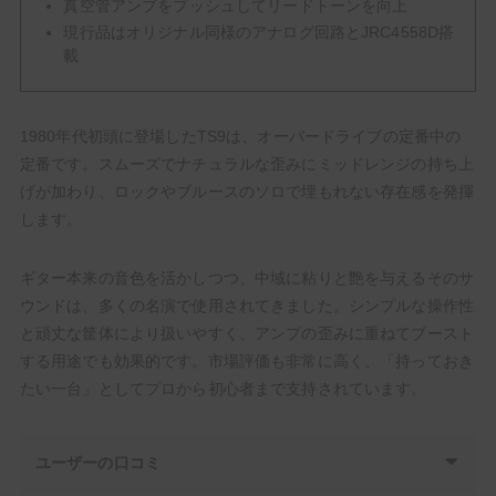
真空管アンプをプッシュしてリードトーンを向上
現行品はオリジナル同様のアナログ回路とJRC4558D搭
載
1980年代初頭に登場したTS9は、オーバードライブの定番中の
定番です。スムーズでナチュラルな歪みにミッドレンジの持ち上
げが加わり、ロックやブルースのソロで埋もれない存在感を発揮
します。
ギター本来の音色を活かしつつ、中域に粘りと艶を与えるそのサ
ウンドは、多くの名演で使用されてきました。シンプルな操作性
と頑丈な筐体により扱いやすく、アンプの歪みに重ねてブースト
する用途でも効果的です。市場評価も非常に高く、「持っておき
たい一台」としてプロから初心者まで支持されています。
ユーザーの口コミ