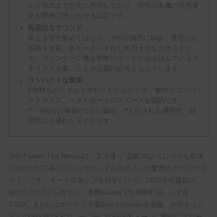
ング方式まで忠実に再現しており、往年の名機の音色変
化を即座に呼び出せる設計です。
高品位なサウンド
単なる寄せ集めではなく、JHSが綿密に解析・選定した
回路を実装。各モードいずれも実用十分なクオリティ
で、ヴィンテージ機を実際にボードに組み込んでいるギ
タリストも多いことが品質の証明となっています。
コンパクトな筐体
9種類ものペダルを含むにもかかわらず一般的なコンパ
クトサイズ。ペダルボードのスペースを節約でき、
**「9台分の価値が1台に凝縮」**と評される携帯性・経
済性にも優れたモデルです。
JHS Pedals The Bonsaiは、文字通り“盆栽”のように小さな筐体
に9台分のTS系ペダルのサウンドを詰め込んだ驚異のオーバード
ライブです。モード切替ノブを回すだけで、1970年代後期の
BOSS OD-1から始まり、名機Ibanez TS-808/TS9、レアな
TS10、さらにはポーランド製ExarやKeeley改造版、JHSオリジ
ナルの強化版TSまで、一つ一つの伝説的トーンに瞬時にアクセ