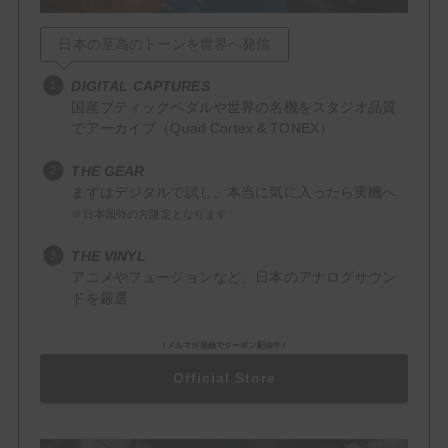
Delay
日本の至高のトーンを世界へ発信
Reverb
DIGITAL CAPTURES
国産ブティックペダルや世界の名機をスタジオ品質
Filter / Dynamics
でアーカイブ（Quad Cortex & TONEX）
Compressor
THE GEAR
まずはデジタルで試し、本当に気に入ったら実機へ
EQ
※日本国外の方限定となります
Wah
THE VINYL
アニメやフュージョンなど、日本のアナログサウン
Mod / Pitch
ドを厳選
Chorus
\ メルマガ登録でクーポン配信中 /
Flanger
Official Store
Octaver