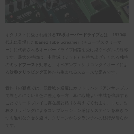
ギタリストに愛され続ける
TS系オーバードライブ
とは、1970年
代末に登場したIbanez Tube Screamer（チューブスクリーマ
ー）に代表されるオーバードライブ回路を受け継ぐペダルの総称
です。最大の特徴は、中音域（ミッド）を持ち上げてくれる独特
の
ミッドブースト
効果と、オペアンプ＋シリコンダイオードによ
る
対称クリッピング
回路から生まれるスムースな歪みです。
音作りの観点では、低音域を適度にカットしバンドアンサンブル
で埋もれにくい音色に整える一方、耳に心地よい中域を強調する
ことでリードプレイに存在感と粘りを与えてくれます。また、対
称クリッピングによるコンプレッション感はサステインを稼ぎつ
つも過剰なクセを避け、クリーンからクランチへの移行が滑らか
です。