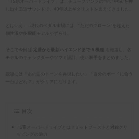
「TS系オーバードライブ」は、チューブアンプの“甘い中域”を押
し出す王道サウンドで、40年以上ギタリストを支えてきました。
とはいえ — 現代のペダル市場には、“ただのクローン”を超えた
個性派や多機能モデルがずらり。
そこで今回は
定番から最新ハイエンドまで 9 機種
を厳選し、各
【いまこそ見てほしい】ギタリストが音楽に熱くなる最
モデルのキャラクターやツマミ設計、使い勝手をまとめました。
高のアニメ・漫画10選！【人生の必修科目】
読後には「あの曲のトーンを再現したい」「自分のボードに合う
一台はどれ？」がクリアになります。
HowTo
目次
TS系オーバードライブとは？ミッドブーストと対称クリ
ッピングの魅力