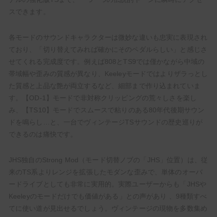
スできます。
各モードのサウンドキャラクターは微妙な違いも忠実に表現され
ており、「切り替えてみれば確かにそのペダルらしい」と感じさ
せてくれる完成度です。例えば808とTS9では僅かながら中域の
帯域幅や歪みの質感が異なり、Keeleyモードではよりザラっとし
た質感と上品な艶が両立するなど、細部まで作り込まれていま
す。【OD-1】モードで非対称クリッピングの荒々しさを楽し
み、【TS10】モードでスムースで粘りのある80年代後期サウン
ドを鳴らし…と、一台でヴィンテージTSサウンドの歴史巡りが
できるのは痛快です。
JHS独自のStrong Mod（モード切替ノブの「JHS」位置）は、従
来のTS系よりレンジを拡張したモダンな歪みで、単体のオーバ
ードライブとしても非常に実用的。実際ユーザーからも「JHSや
Keeleyのモードだけでも価値がある」との声があり 、9種類すべ
てに使い道が見出せるでしょう。ヴィンテージの現物を多数集め