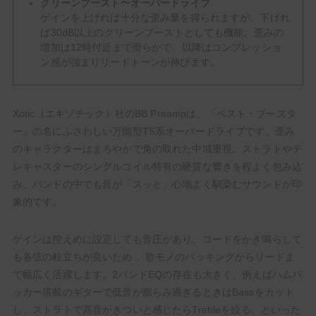
クリーンブースト〜オーバードライブ
ゲインを上げれば十分な歪み量を得られますが、下げれ
ば30dB以上のクリーンブーストとしても機能。歪みの
増加は12時付近まで滑らかで、以降はコンプレッショ
ン感が強まりリードトーンが伸びます。
Xotic（エキゾチック）社のBB Preampは、「ベスト・ブースタ
ー」の名にふさわしい万能型TS系オーバードライブです。歪み
のキャラクターはまろやかで角の取れた中域重視。ストラトやテ
レキャスターのシングルコイル特有の硬質な響きを程よく包み込
み、バンドの中でも音が「スッと」心地よく馴染むサウンドが印
象的です。
ゲインは控えめに設定しても音圧があり、コードをかき鳴らして
も各弦の粒立ちが良いため 、歌モノのバッキングからリードま
で幅広く活躍します。2バンドEQの存在も大きく、例えばハムバ
ッカー搭載のギターで低音が膨らみ過ぎるときはBassをカット
し、ストラトで高音がきついと感じたらTrebleを絞る、といった