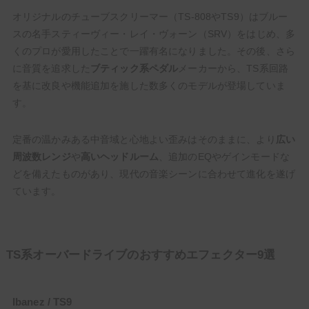
オリジナルのチューブスクリーマー（TS-808やTS9）はブルー
スの名手スティーヴィー・レイ・ヴォーン（SRV）をはじめ、多
くのプロが愛用したことで一躍有名になりました。その後、さら
に音質を追求した
ブティック系ペダル
メーカーから、TS系回路
を基に改良や機能追加を施した数多くのモデルが登場していま
す。
定番の温かみある中音域と心地よい歪みはそのままに、より
広い
周波数レンジ
や
高いヘッドルーム
、追加のEQやゲインモードな
どを備えたものがあり、現代の音楽シーンに合わせて進化を遂げ
ています。
TS系オーバードライブのおすすめエフェクター9選
Ibanez / TS9