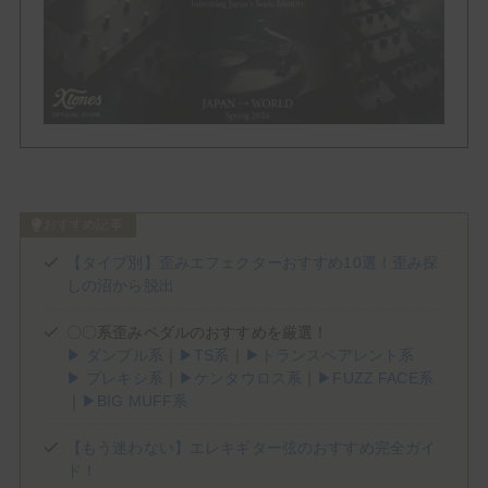
Phaser
Tremolo
Vibrato
Others
おすすめ記事
Brand List
【タイプ別】歪みエフェクターおすすめ10選！歪み探
しの沼から脱出
(1)
(1)
(2)
(3)
ALBIT
BEHRINGER
Benson Amps
Blackstar
(5)
(5)
(3)
(4)
Bogner
BOSS
Cornerstone
Crazy Tube Circuits
〇〇系歪みペダルのおすすめを厳選！
(2)
(1)
(2)
Darkglass Electronics
DigiTech
Dumble
▶ ダンブル系
｜
▶TS系
｜
▶トランスペアレント系
▶ プレキシ系
｜
▶ケンタウロス系
｜
▶FUZZ FACE系
(2)
(2)
(7)
E.N.T EFFECTS
EarthQuaker Devices
electro-harmonix
｜
▶BIG MUFF系
(2)
(1)
(2)
(8)
Empress Effects
Eventide
EVH
Fender
(3)
(3)
(2)
(1)
Free The Tone
Friedman
Fryette
Fulltone
【もう迷わない】エレキギター弦のおすすめ完全ガイ
(1)
(1)
(4)
(5)
Gibson
Henriksen
HOTONE
IK MULTIMEDIA
ド！