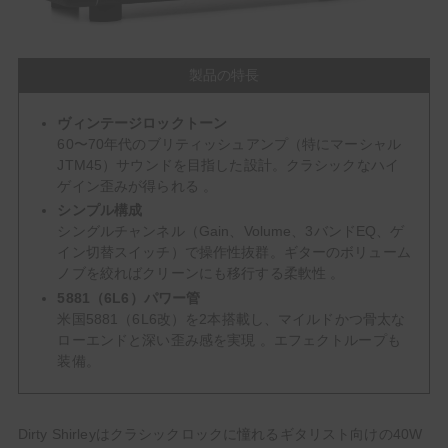
製品の特長
ヴィンテージロックトーン
60〜70年代のブリティッシュアンプ（特にマーシャル
JTM45）サウンドを目指した設計。クラシックなハイ
ゲイン歪みが得られる 。
シンプル構成
シングルチャンネル（Gain、Volume、3バンドEQ、ゲ
イン切替スイッチ）で操作性抜群。ギターのボリューム
ノブを絞ればクリーンにも移行する柔軟性 。
5881（6L6）パワー管
米国5881（6L6改）を2本搭載し、マイルドかつ骨太な
ローエンドと深い歪み感を実現 。エフェクトループも
装備。
Dirty Shirleyはクラシックロックに憧れるギタリスト向けの40W