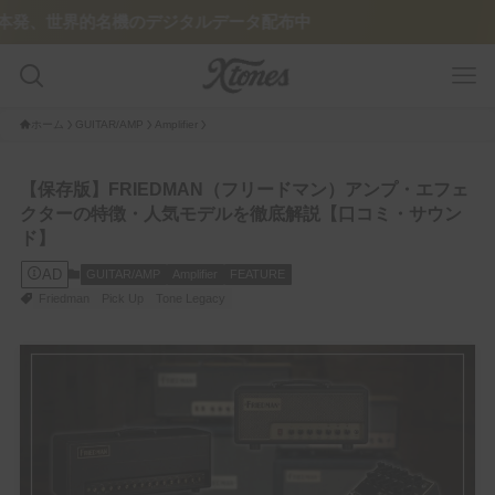
のデジタルデータ配布中
ホーム
GUITAR/AMP
Amplifier
GUITAR PLAYER
【保存版】FRIEDMAN（フリードマン）アンプ・エフェ
クターの特徴・人気モデルを徹底解説【口コミ・サウン
Pedalboard
ド】
AD
GUITAR/AMP
Amplifier
FEATURE
Tone Legacy – Epic Brand
Friedman
Pick Up
Tone Legacy
GUITAR/AMP
Amplifier
Guitar
FEATURE