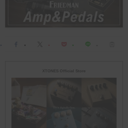
HowTo
ACCESSORY
EFFECTOR
Multi Effector
Drive
XTONES Official Store
Over Drive
Distortion
Booster
FUZZ
Delay / Reverb