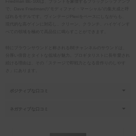
Friedman BE-100は、ブランドを象徴するフラッグシップアンプ
で、Dave Friedmanの“モディファイ・マーシャル”の集大成と呼
ばれるモデルです。ヴィンテージPlexiをベースにしながらも、
現代的な高ゲインに対応し、クリーン、クランチ、ハイゲインす
べての領域を極めて高品位に鳴らすことができます。
特にブラウンサウンドと称されるBEチャンネルのサウンドは、
分厚い倍音とタイトな低域が魅力。プロギタリストに長年愛され
続ける理由は、その「ステージで即戦力となる音作りのしやす
さ」にあります。
ポジティブな口コミ
ネガティブな口コミ