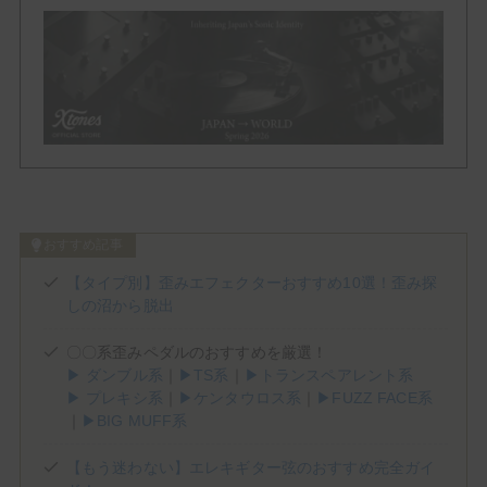
Phaser
Tremolo
Vibrato
Others
Brand List
おすすめ記事
【タイプ別】歪みエフェクターおすすめ10選！歪み探
(1)
(1)
(2)
(3)
ALBIT
BEHRINGER
Benson Amps
Blackstar
しの沼から脱出
(5)
(5)
(3)
(4)
Bogner
BOSS
Cornerstone
Crazy Tube Circuits
〇〇系歪みペダルのおすすめを厳選！
(2)
(1)
(2)
Darkglass Electronics
DigiTech
Dumble
▶ ダンブル系
｜
▶TS系
｜
▶トランスペアレント系
(2)
(2)
(7)
E.N.T EFFECTS
EarthQuaker Devices
electro-harmonix
▶ プレキシ系
｜
▶ケンタウロス系
｜
▶FUZZ FACE系
(2)
(1)
(2)
(8)
Empress Effects
Eventide
EVH
Fender
｜
▶BIG MUFF系
(3)
(3)
(2)
(1)
Free The Tone
Friedman
Fryette
Fulltone
(1)
(1)
(4)
(5)
Gibson
Henriksen
HOTONE
IK MULTIMEDIA
【もう迷わない】エレキギター弦のおすすめ完全ガイ