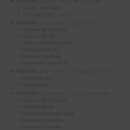
FRIEDMAN（フリードマン）｜成り立ちと魅力
成り立ち・創設の背景
ブランド設計思想とこだわり
FRIEDMAN（フリードマン）｜主力アンプ
【ギタリスト必見】Kindle Unlimitedでギターマガ
Friedman / BE-100 Deluxe
ジンや教則本が読み放題！【無料でお試し】
Friedman / BE-100
Friedman / Dirty Shirley 40W
Friedman / RUNT 20
＼ サウンドハウスお姉さんに会いに行く ／
Friedman / Twin Sister
Friedman Pink Taco PT-20
FRIEDMAN（フリードマン）｜ペダル型プリアンプ
FRIEDMAN / IR-X
Friedman / IR-D
FRIEDMAN（フリードマン）｜エフェクターペダル
Friedman / BE-OD Deluxe
Friedman / BE-OD
Friedman / Dirty Shirley Pedal
次回もぜひサウンドハウスをご利用くだ
Friedman / Buxom Boost
さいませ。
Friedman / Sir-Compre