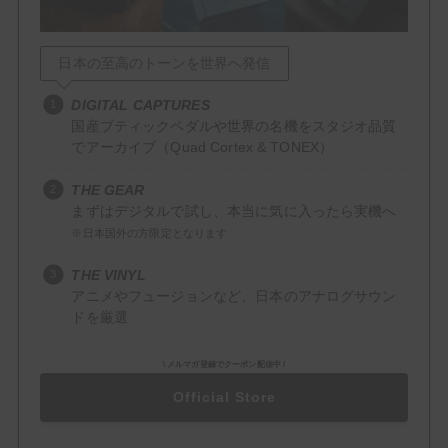
Delay
日本の至高のトーンを世界へ発信
Reverb
DIGITAL CAPTURES
Filter / Dynamics
国産ブティックペダルや世界の名機をスタジオ品質
でアーカイブ（Quad Cortex & TONEX）
Compressor
THE GEAR
EQ
まずはデジタルで試し、本当に気に入ったら実機へ
※日本国外の方限定となります
Wah
THE VINYL
Mod / Pitch
アニメやフュージョンなど、日本のアナログサウン
ドを厳選
Chorus
Flanger
\ メルマガ登録でクーポン配信中 /
Official Store
Octaver