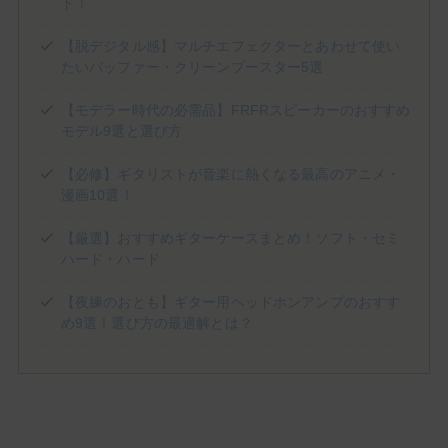
(1)
(1)
(3)
Jackson Audio
James Tyler
JHS PEDALS
ド！
(8)
(3)
(1)
(2)
Keeley Electronics
KEMPER
KERNOM
klon
【脱デジタル感】マルチエフェクターとあわせて使い
(1)
(2)
(5)
(1)
Laney
Limetone Audio
Line6
LPD Pedals
たいバッファー・クリーンブースター5選
(1)
(2)
(5)
(3)
Mad Professor
Magnatone
Marshall
MESA/BOOGIE
(1)
(1)
(2)
(3)
Morgan Amplification
Morningstar
MXR
Neural DSP
【モデラー時代の必需品】FRFRスピーカーのおすすめ
(3)
(2)
(1)
One Control
Organic Sounds
Origin Effects
モデル9選と選び方
(2)
(5)
(1)
(1)
Ovaltone
Paul Reed Smith
Pedaltrain
Phantom fx
【必修】ギタリストが音楽に熱くなる最高のアニメ・
(3)
(1)
(1)
Positive Grid
Revv Amplification
Science Amplification
漫画10選！
(2)
(9)
(7)
(1)
(2)
Soldano
strymon
Suhr
Sunfish Audio
Supro
(1)
(5)
(1)
(1)
T's Guitars
tc electronic
TECH21
Tom Anderson
【厳選】おすすめギターケースまとめ！ソフト・セミ
(1)
(2)
(1)
(1)
Tone King
TONEX
Two Notes
Umbrella Company
ハード・ハード
(4)
(1)
(8)
Universal Audio
VALETON
VEMURAM
(3)
(3)
(1)
(4)
【夜練のおとも】ギター用ヘッドホンアンプのおすす
Victory Amps
Virtues
Vox
WALRUS AUDIO
め9選！選び方の最適解とは？
(6)
(3)
(10)
(2)
Wampler
Warm Audio
Xotic
YAMAHA
初心者のモチベUpや中上級者の再始動に！