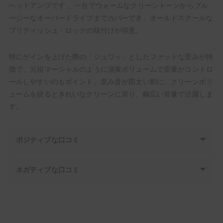
ヘッドアンプです 。一台でウォームなクリーントーンからブル
ージーなオーバードライブまでカバーでき、オールドスクールな
ブリティッシュ・ロックの味付けが得意。
特にゲインを上げた際の「ジュワッ」としたファットな歪みが特
徴で、元祖マーシャルのように演奏ボリュームで歪量がコントロ
ールしやすいのもポイント。歪み音が図太い割に、クリーンボリ
ュームを絞るときれいなクリーンに戻り、幅広い音量で活躍しま
す。
ポジティブな口コミ
ネガティブな口コミ