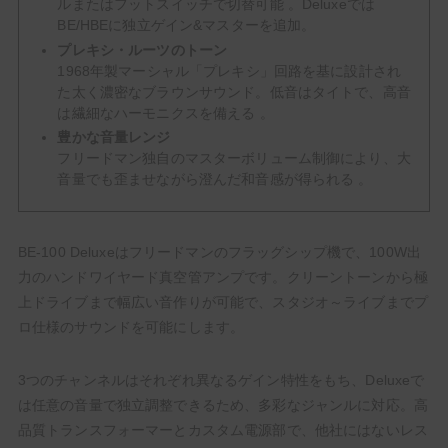
ルまたはフットスイッチで切替可能 。Deluxeでは
BE/HBEに独立ゲイン&マスターを追加。
プレキシ・ルーツのトーン
1968年製マーシャル「プレキシ」回路を基に設計され
た太く濃密なブラウンサウンド。低音はタイトで、高音
は繊細なハーモニクスを備える 。
豊かな音量レンジ
フリードマン独自のマスターボリューム制御により、大
音量でも歪ませながら澄んだ和音感が得られる 。
BE-100 Deluxeはフリードマンのフラッグシップ機で、100W出
力のハンドワイヤード真空管アンプです。クリーントーンから極
上ドライブまで幅広い音作りが可能で、スタジオ～ライブまでプ
ロ仕様のサウンドを可能にします。
3つのチャンネルはそれぞれ異なるゲイン特性をもち、Deluxeで
は任意の音量で独立調整できるため、多彩なジャンルに対応。高
品質トランスフォーマーとカスタム電源部で、他社にはないレス