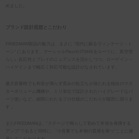
めました。
ブランド設計思想とこだわり
FRIEDMAN製品の魅力は、まさに “現代に蘇るヴィンテージ・ト
ーン” にあります。マーシャルPlexiやJTM45をルーツに、真空管
らしい反応性とプレイのニュアンスを活かしつつ、ローゲイン～
ハイゲインまで幅広く対応可能な設計がなされています。
最大音量時でも和音が濁らず歪みの粒立ちが保たれる独自のマス
ターボリューム機構や、ミリ単位で設計されたハイグレードなパ
ーツ使いなど、細部にわたるプロ仕様のこだわりが随所に宿りま
す 。
またFRIEDMANは、“ステージで鳴らして初めて本領を発揮する
アンプ”であると同時に、“小音量でも本物の質感を保つ”ことに徹
底してこだわります。