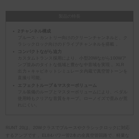
製品の特長
2チャンネル構成
ブルース・カントリー向けのクリーンチャンネルと、ク
ラシックロック向けのドライブチャンネルを搭載 。
コンパクトながら迫力
カスタムトランス採用により、小型20Wながら100Wア
ンプ並みのタイトな低域と豊かな中音域を実現 。XLR
出力＋キャビネットシミュレータ内蔵で真空管トーンを
直撮り可能。
エフェクトループ＆マスターボリューム
フル装備のループとマスターボリュームにより、ペダル
使用時もクリアな音質をキープ。ローノイズで歪みが荒
れにくい。
RUNT 20は、20Wクラスでブルースやクラシックロックに対応
するアンプです 。EL84パワー管2本の全真空管回路で、軽量な