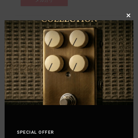
メルカリ
Clo
this
mod
SPECIAL OFFER