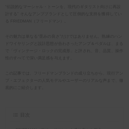
“伝説的なマーシャル・トーンを、現代のギタリスト向けに再設
計する” そんなアンプブランドとして圧倒的な支持を獲得してい
る FRIEDMAN（フリードマン）。
その魅力は単なる“歪みの良さ”だけではありません。熟練のハン
ドワイヤリングと設計思想が合わさったアンプ＆ペダルは、まる
【いまこそ見てほしい】ギタリストが音楽に熱くなる最
で「ヴィンテージ・ロックの完成形」と評され、音、品質、操作
高のアニメ・漫画10選！【人生の必修科目】
性のすべてで深い満足感を与えます。
この記事では、フリードマンブランドの成り立ちから、現行アン
プ・エフェクターの人気モデルやユーザーのリアルな声まで、徹
HowTo
底的にご紹介します。
目次