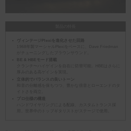
製品の特長
ヴィンテージPlexiを進化させた回路
1968年製マーシャルPlexiをベースに、Dave Friedman
がチューニングしたブラウンサウンド。
BE & HBEモード搭載
クランチ〜ハイゲインを自在に切替可能。HBEはさらに
厚みのある高ゲインを実現。
立体的でバランスの良いトーン
和音の分離感を保ちつつ、豊かな倍音とローエンドのタ
イトさを両立。
プロ仕様の構造
ハンドワイヤリングによる配線、カスタムトランス採
用。世界中のトップギタリストがステージで使用。