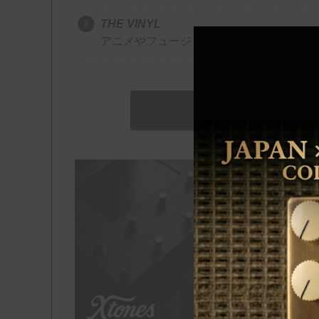
THE VINYL
アニメやフュージョンなど、日本のアナロ
\ メル
O