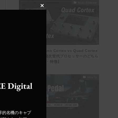
Multi Effector
Close
this
module
【徹底比較】Nano Cortex vs Quad Cortex
｜Neural DSP発次世代プロセッサーのどちら
を選ぶ？【評判・特徴】
HowTo
E Digital
界的名機のキャプ