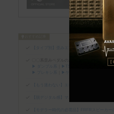
おすすめ記事
【タイプ別】歪みエフェクターおすすめ10
〇〇系歪みペダルのおすすめを厳選！
▶ ダンブル系
｜
▶TS系
｜
▶トランスペアレ
▶ プレキシ系
｜
▶ケンタウロス系
｜
▶FUZZ
【もう迷わない】エレキギター弦のおすすめ
【脱デジタル感】マルチエフェクターとあわ
【モデラー時代の必需品】FRFRスピーカー