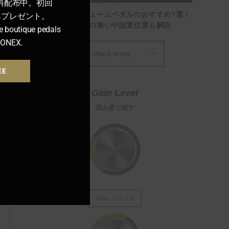
料配布中。初回
【選び方】ボリュームペダルのおすすめ7選！
ンもプレゼント。
インピーダンスの違いや設置位置も解説
e boutique pedals
TONEX.
check more...
EE
Gain Level
歪み量で探す
Gain Lv1〜3