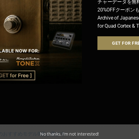
チャーデータを無
20%OFFクーポ
Archive of Japanes
for Quad Cortex & 
GET FOR FR
選！歪み探しの沼から脱出
ント系
 FACE系
｜
▶BIG MUFF系
完全ガイド！
せて使いたいバッファー・クリーンブースター5選
No thanks, I’m not interested!
のおすすめモデル9選と選び方