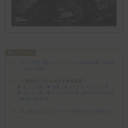
Phaser
Tremolo
Vibrato
Others
おすすめ記事
Brand List
【タイプ別】歪みエフェクターおすすめ10選！歪み探
しの沼から脱出
(1)
(1)
(2)
(3)
ALBIT
BEHRINGER
Benson Amps
Blackstar
〇〇系歪みペダルのおすすめを厳選！
(5)
(5)
(3)
(4)
Bogner
BOSS
Cornerstone
Crazy Tube Circuits
▶ ダンブル系
｜
▶TS系
｜
▶トランスペアレント系
(2)
(1)
(2)
▶ プレキシ系
｜
▶ケンタウロス系
｜
▶FUZZ FACE系
Darkglass Electronics
DigiTech
Dumble
｜
▶BIG MUFF系
(2)
(2)
(7)
E.N.T EFFECTS
EarthQuaker Devices
electro-harmonix
(2)
(1)
(2)
(8)
Empress Effects
Eventide
EVH
Fender
【もう迷わない】エレキギター弦のおすすめ完全ガイ
(3)
(3)
(2)
(1)
Free The Tone
Friedman
Fryette
Fulltone
ド！
(1)
(1)
(4)
(5)
Gibson
Henriksen
HOTONE
IK MULTIMEDIA