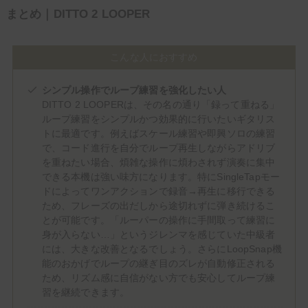
まとめ｜DITTO 2 LOOPER
こんな人におすすめ
シンプル操作でループ練習を強化したい人
DITTO 2 LOOPERは、その名の通り「録って重ねる」
ループ練習をシンプルかつ効果的に行いたいギタリス
トに最適です。例えばスケール練習や即興ソロの練習
で、コード進行を自分でループ再生しながらアドリブ
を重ねたい場合、煩雑な操作に煩わされず演奏に集中
できる本機は強い味方になります。特にSingleTapモー
ドによってワンアクションで録音→再生に移行できる
ため、フレーズの出だしから途切れずに弾き続けるこ
とが可能です。「ルーパーの操作に手間取って練習に
身が入らない…」というジレンマを感じていた中級者
には、大きな改善となるでしょう。さらにLoopSnap機
能のおかげでループの継ぎ目のズレが自動修正される
ため、リズム感に自信がない方でも安心してループ練
習を継続できます。