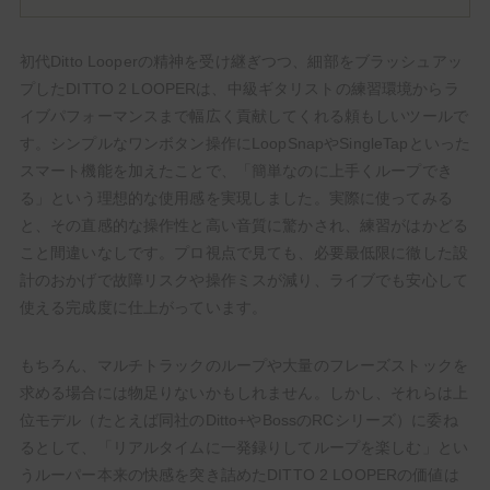
初代Ditto Looperの精神を受け継ぎつつ、細部をブラッシュアッ
プしたDITTO 2 LOOPERは、中級ギタリストの練習環境からラ
イブパフォーマンスまで幅広く貢献してくれる頼もしいツールで
す。シンプルなワンボタン操作にLoopSnapやSingleTapといった
スマート機能を加えたことで、「簡単なのに上手くループでき
る」という理想的な使用感を実現しました。実際に使ってみる
と、その直感的な操作性と高い音質に驚かされ、練習がはかどる
こと間違いなしです。プロ視点で見ても、必要最低限に徹した設
計のおかげで故障リスクや操作ミスが減り、ライブでも安心して
使える完成度に仕上がっています。
もちろん、マルチトラックのループや大量のフレーズストックを
求める場合には物足りないかもしれません。しかし、それらは上
位モデル（たとえば同社のDitto+やBossのRCシリーズ）に委ね
るとして、「リアルタイムに一発録りしてループを楽しむ」とい
うルーパー本来の快感を突き詰めたDITTO 2 LOOPERの価値は