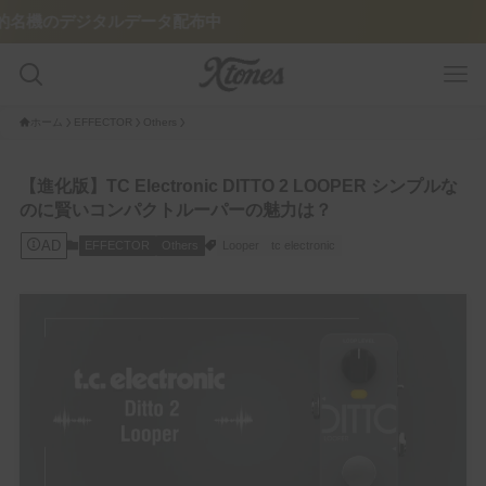
ルデータ配布中
ホーム
EFFECTOR
Others
GUITAR PLAYER
【進化版】TC Electronic DITTO 2 LOOPER シンプルな
のに賢いコンパクトルーパーの魅力は？
Pedalboard
AD
EFFECTOR
Others
Looper
tc electronic
Tone Legacy – Epic Brand
GUITAR/AMP
Amplifier
Guitar
FEATURE