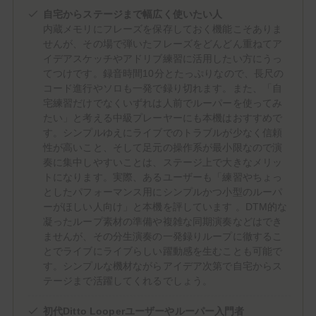
自宅からステージまで幅広く使いたい人
内蔵メモリにフレーズを保存しておく機能こそありま
せんが、その場で弾いたフレーズをどんどん重ねてア
イデアスケッチやアドリブ練習に活用したい方にうっ
てつけです。録音時間10分とたっぷりなので、長尺の
コード進行やソロも一発で録り切れます。また、「自
宅練習だけでなくいずれは人前でルーパーを使ってみ
たい」と考える中級プレーヤーにも本機はおすすめで
す。シンプルゆえにライブでのトラブルが少なく信頼
性が高いこと、そして足元の操作系が最小限なので演
奏に集中しやすいことは、ステージ上で大きなメリッ
トになります。実際、あるユーザーも「練習やちょっ
としたパフォーマンス用にシンプルかつ小型のルーパ
ーがほしい人向け」と本機を評しています 。DTM的な
凝ったループ素材の準備や複雑な同期演奏などはでき
ませんが、その分生演奏の一発録りループに徹するこ
とでライブにライブらしい躍動感を生むことも可能で
す。シンプルな機材ながらアイデア次第で自宅からス
テージまで活躍してくれるでしょう。
初代Ditto Looperユーザーやルーパー入門者