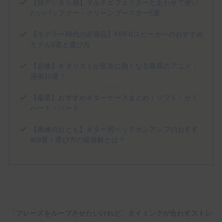
(1)
(1)
(3)
Jackson Audio
James Tyler
JHS PEDALS
【脱デジタル感】マルチエフェクターとあわせて使い
たいバッファー・クリーンブースター5選
(8)
(3)
(1)
(2)
Keeley Electronics
KEMPER
KERNOM
klon
(1)
(2)
(5)
(1)
Laney
Limetone Audio
Line6
LPD Pedals
【モデラー時代の必需品】FRFRスピーカーのおすすめ
(1)
(2)
(5)
(3)
Mad Professor
Magnatone
Marshall
MESA/BOOGIE
モデル9選と選び方
(1)
(1)
(2)
(3)
Morgan Amplification
Morningstar
MXR
Neural DSP
(3)
(2)
(1)
One Control
Organic Sounds
Origin Effects
【必修】ギタリストが音楽に熱くなる最高のアニメ・
(2)
(5)
(1)
(1)
Ovaltone
Paul Reed Smith
Pedaltrain
Phantom fx
漫画10選！
(3)
(1)
(1)
Positive Grid
Revv Amplification
Science Amplification
【厳選】おすすめギターケースまとめ！ソフト・セミ
(2)
(9)
(7)
(1)
(2)
Soldano
strymon
Suhr
Sunfish Audio
Supro
ハード・ハード
(1)
(5)
(1)
(1)
T's Guitars
tc electronic
TECH21
Tom Anderson
(1)
(2)
(1)
(1)
Tone King
TONEX
Two Notes
Umbrella Company
【夜練のおとも】ギター用ヘッドホンアンプのおすす
(4)
(1)
(8)
Universal Audio
VALETON
VEMURAM
め9選！選び方の最適解とは？
(3)
(3)
(1)
(4)
Victory Amps
Virtues
Vox
WALRUS AUDIO
(6)
(3)
(10)
(2)
Wampler
Warm Audio
Xotic
YAMAHA
初心者のモチベUpや中上級者の再始動に！
「フレーズをループさせたいけれど、タイミングが合わずストレ