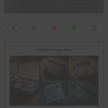
HowTo
ACCESSORY
EFFECTOR
Multi Effector
XTONES Official Store
Drive
Over Drive
Distortion
Booster
FUZZ
Delay / Reverb