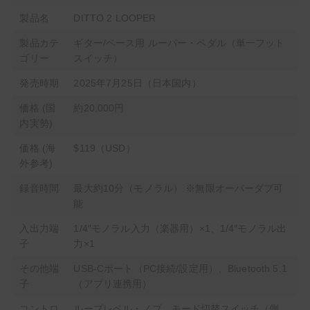
製品名
DITTO 2 LOOPER
製品カテ
ギター/ベース用 ルーパー・ペダル（単一フット
ゴリー
スイッチ）
発売時期
2025年7月25日（日本国内）
価格 (国
約20,000円
内実勢)
価格 (海
$119（USD）
外参考)
録音時間
最大約10分（モノラル） ※無限オーバーダブ可
能
入出力端
1/4″モノラル入力（楽器用）×1、1/4″モノラル出
子
力×1
その他端
USB-Cポート（PC接続/設定用）、Bluetooth 5.1
子
（アプリ連携用）
コントロ
ループレベル・ノブ、モード切替スイッチ（側