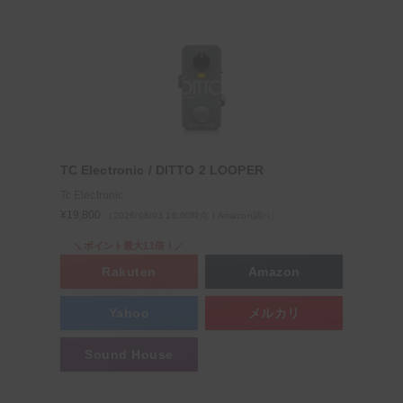
【ギタリスト必見】Kindle Unlimitedでギターマガ
ジンや教則本が読み放題！【無料でお試し】
TC Electronic / DITTO 2 LOOPER
＼ サウンドハウスお姉さんに会いに行く ／
Tc Electronic
¥19,800
（2026/08/03 16:00時点 | Amazon調べ）
＼ポイント最大11倍！／
Rakuten
Amazon
Yahoo
メルカリ
Sound House
次回もぜひサウンドハウスをご利用くだ
さいませ。