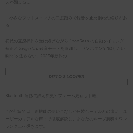
スが溜まる…」
「小さなフットスイッチの二度踏みで録音を止め損ねた経験があ
る」
初代の直感操作を受け継ぎながら
LoopSnap
の自動タイミング
補正と
SingleTap
録音モードを追加し、ワンボタンで“録りたい
【いまこそ見てほしい】ギタリストが音楽に熱くなる最
瞬間”を逃さない、2025年新作の
高のアニメ・漫画10選！【人生の必修科目】
DITTO 2 LOOPER
HowTo
Bluetooth 連携で設定変更やファーム更新も手軽。
この記事では、新機能の使いこなしから競合モデルとの違い、ユ
ーザーのリアルな声まで徹底解説し、あなたのループ演奏をワン
ランク上へ導きます。