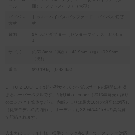
ール
面）、フットスイッチ（大型）
バイパス
トゥルーバイパス/バッファード・バイパス 切替
方式
式
電源
9V DCアダプター（センターマイナス、≧100m
A）
サイズ
約50.8mm（高さ）×42.9mm（幅）×92.9mm
（奥行）
重量
約0.19 kg（0.42 lbs）
DITTO 2 LOOPERは超小型サイズでペダルボードの隙間にも収
まるルーパーペダルです。初代Ditto Looper（2013年発売）譲り
のコンパクト筐体ながら、内部メモリは最大10分の録音に対応し
（従来モデルの約2倍）、オーディオは32-bit/44.1kHzの高音質
で記録されます。
入出力はモノラル仕様（標準ジャック各1基）で、ステレオ対応