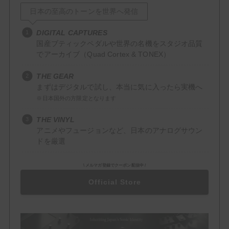
日本の至高のトーンを世界へ発信
Delay
DIGITAL CAPTURES
Reverb
国産ブティックペダルや世界の名機をスタジオ品質
でアーカイブ（Quad Cortex & TONEX）
Filter / Dynamics
THE GEAR
Compressor
まずはデジタルで試し、本当に気に入ったら実機へ
EQ
※日本国外の方限定となります
THE VINYL
Wah
アニメやフュージョンなど、日本のアナログサウン
ドを厳選
Mod / Pitch
Chorus
\ メルマガ登録でクーポン配信中 /
Official Store
Flanger
Octaver