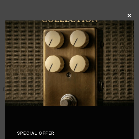
Clo
this
mod
DITTO 2 LOOPER｜サウンドデモ
SPECIAL OFFER