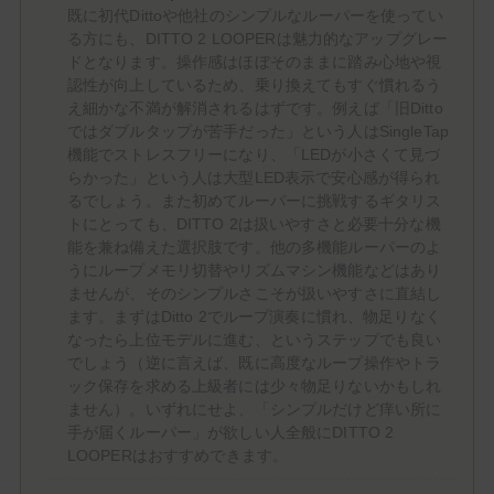
既に初代Dittoや他社のシンプルなルーパーを使ってい
る方にも、DITTO 2 LOOPERは魅力的なアップグレー
ドとなります。操作感はほぼそのままに踏み心地や視
認性が向上しているため、乗り換えてもすぐ慣れるう
え細かな不満が解消されるはずです。例えば「旧Ditto
ではダブルタップが苦手だった」という人はSingleTap
機能でストレスフリーになり、「LEDが小さくて見づ
らかった」という人は大型LED表示で安心感が得られ
るでしょう。また初めてルーパーに挑戦するギタリス
トにとっても、DITTO 2は扱いやすさと必要十分な機
能を兼ね備えた選択肢です。他の多機能ルーパーのよ
うにループメモリ切替やリズムマシン機能などはあり
ませんが、そのシンプルさこそが扱いやすさに直結し
ます。まずはDitto 2でループ演奏に慣れ、物足りなく
なったら上位モデルに進む、というステップでも良い
でしょう（逆に言えば、既に高度なループ操作やトラ
ック保存を求める上級者には少々物足りないかもしれ
ません）。いずれにせよ、「シンプルだけど痒い所に
手が届くルーパー」が欲しい人全般にDITTO 2
LOOPERはおすすめできます。