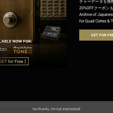
チャーデータを無
20%OFFクーポ
Archive of Japanes
for Quad Cortex & 
GET FOR FR
選！歪み探しの沼から脱出
ント系
 FACE系
｜
▶BIG MUFF系
完全ガイド！
せて使いたいバッファー・クリーンブースター5選
No thanks, I’m not interested!
のおすすめモデル9選と選び方