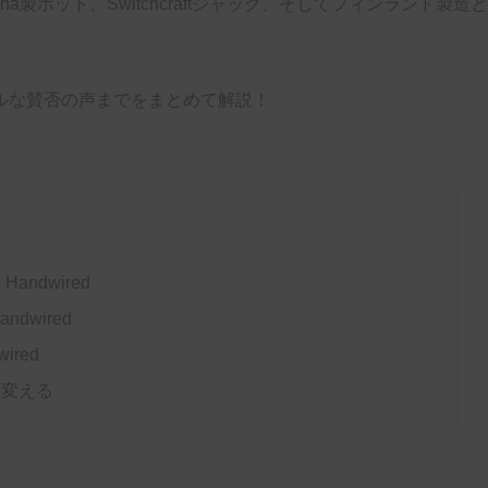
製ポット、Switchcraftジャック、そしてフィンランド製造と
。
ルな賛否の声までをまとめて解説！
e Handwired
Handwired
wired
に変える