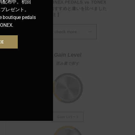
料配布中。初回
【徹底比較】TONEX PEDALS vs TONEX
One 用途別のおすすめと違いを比べました
ンもプレゼント。
【選び方・口コミ】
e boutique pedals
TONEX.
check more...
EE
Gain Level
歪み量で探す
Gain Lv1〜3