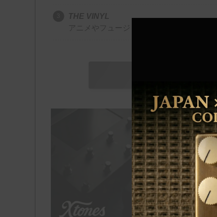
THE VINYL
アニメやフュージョンなど、日本のアナロ
\ メル
O