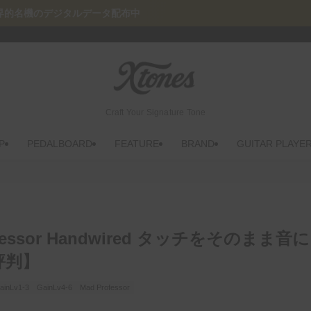
配布中
Craft Your Signature Tone
P
PEDALBOARD
FEATURE
BRAND
GUITAR PLAYE
ssor Handwired タッチをそのまま音に
評判】
ainLv1-3
GainLv4-6
Mad Professor