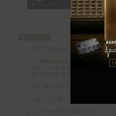
おすすめ記事
【タイプ別】歪みエフェクターおすすめ10
〇〇系歪みペダルのおすすめを厳選！
▶ ダンブル系
｜
▶TS系
｜
▶トランスペアレ
▶ プレキシ系
｜
▶ケンタウロス系
｜
▶FUZZ
【もう迷わない】エレキギター弦のおすすめ
【脱デジタル感】マルチエフェクターとあわ
【モデラー時代の必需品】FRFRスピーカー