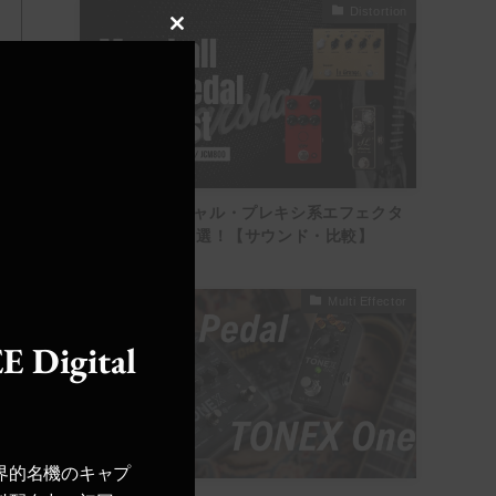
Distortion
Close
this
module
【厳選】マーシャル・プレキシ系エフェクタ
ーのおすすめ18選！【サウンド・比較】
Multi Effector
E Digital
界的名機のキャプ