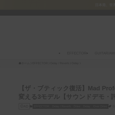
日本発、世界的名機のデジタルデータ
EFFECTOR
GUITAR/AM
ホーム
EFFECTOR
Delay / Reverb
Delay
【ザ・ブティック復活】Mad Profe
変える3モデル【サウンドデモ・
AD
EFFECTOR
Delay / Reverb
Drive
Delay
Over Drive
G