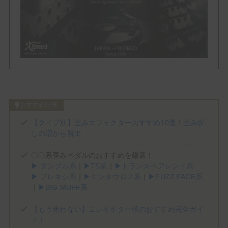
Phaser
Tremolo
Vibrato
Others
おすすめ記事
Brand List
【タイプ別】歪みエフェクターおすすめ10選！歪み探
しの沼から脱出
(1)
(1)
(2)
(3)
ALBIT
BEHRINGER
Benson Amps
Blackstar
(5)
(5)
(3)
(4)
Bogner
BOSS
Cornerstone
Crazy Tube Circuits
〇〇系歪みペダルのおすすめを厳選！
(2)
(1)
(2)
Darkglass Electronics
DigiTech
Dumble
▶ ダンブル系
｜
▶TS系
｜
▶トランスペアレント系
▶ プレキシ系
｜
▶ケンタウロス系
｜
▶FUZZ FACE系
(2)
(2)
(7)
E.N.T EFFECTS
EarthQuaker Devices
electro-harmonix
｜
▶BIG MUFF系
(2)
(1)
(2)
(8)
Empress Effects
Eventide
EVH
Fender
(3)
(3)
(2)
(1)
Free The Tone
Friedman
Fryette
Fulltone
【もう迷わない】エレキギター弦のおすすめ完全ガイ
(1)
(1)
(4)
(5)
Gibson
Henriksen
HOTONE
IK MULTIMEDIA
ド！