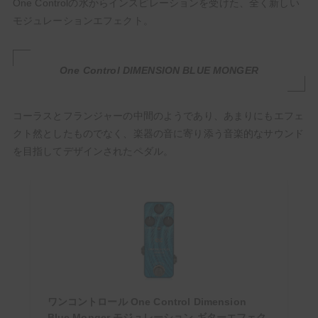
One Controlの水からインスピレーションを受けた、全く新しい
モジュレーションエフェクト。
One Control DIMENSION BLUE MONGER
コーラスとフランジャーの中間のようであり、あまりにもエフェ
【いまこそ見てほしい】ギタリストが音楽に熱くなる最
クト然としたものでなく、楽器の音に寄り添う音楽的なサウンド
高のアニメ・漫画10選！【人生の必修科目】
を目指してデザインされたペダル。
HowTo
ワンコントロール One Control Dimension
Blue Monger モジュレーション ギターエフェク