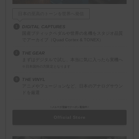
Delay
日本の至高のトーンを世界へ発信
Reverb
DIGITAL CAPTURES
国産ブティックペダルや世界の名機をスタジオ品質
Filter / Dynamics
でアーカイブ（Quad Cortex & TONEX）
Compressor
THE GEAR
まずはデジタルで試し、本当に気に入ったら実機へ
EQ
※日本国外の方限定となります
Wah
THE VINYL
アニメやフュージョンなど、日本のアナログサウン
Mod / Pitch
ドを厳選
Chorus
\ メルマガ登録でクーポン配信中 /
Flanger
Official Store
Octaver