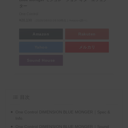
ター
One Control
¥20,130
（2026/08/03 08:00時点 | Amazon調べ）
【ギタリスト必見】Kindle Unlimitedでギターマガ
ジンや教則本が読み放題！【無料でお試し】
Amazon
Rakuten
Yahoo
メルカリ
＼ サウンドハウスお姉さんに会いに行く ／
Sound House
目次
One Control DIMENSION BLUE MONGER｜Spec &
次回もぜひサウンドハウスをご利用くだ
Info.
さいませ。
One Control DIMENSION BLUE MONGER｜Sound