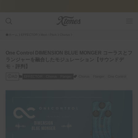
ホーム
EFFECTOR
Mod / Pitch
Chorus
GUITAR PLAYER
One Control DIMENSION BLUE MONGER コーラスとフ
ランジャーを融合したモジュレーション【サウンドデ
Pedalboard
モ・評判】
AD
EFFECTOR
Chorus
Flanger
Chorus
Flanger
One Control
Tone Legacy – Epic Brand
GUITAR/AMP
Amplifier
Guitar
FEATURE