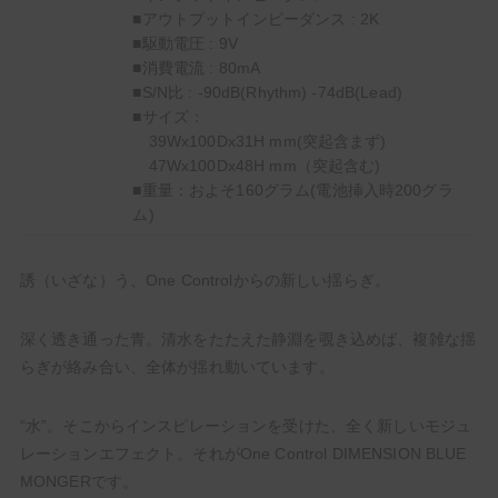
■アウトプットインピーダンス : 2K
■駆動電圧 : 9V
■消費電流 : 80mA
■S/N比 : -90dB(Rhythm) -74dB(Lead)
■サイズ：
39Wx100Dx31H mm(突起含まず)
47Wx100Dx48H mm（突起含む)
■重量：およそ160グラム(電池挿入時200グラ
ム)
誘（いざな）う、One Controlからの新しい揺らぎ。
深く透き通った青。清水をたたえた静淵を覗き込めば、複雑な揺
らぎが絡み合い、全体が揺れ動いています。
“水”。そこからインスピレーションを受けた、全く新しいモジュ
レーションエフェクト。それがOne Control DIMENSION BLUE
MONGERです。