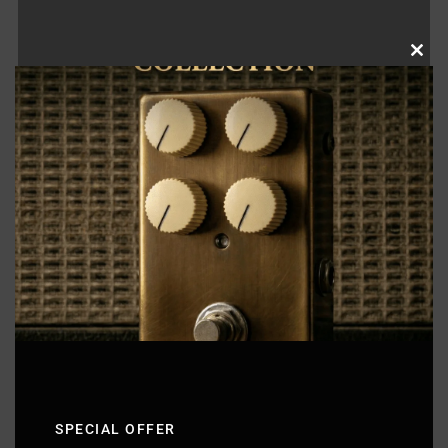
Clo
this
mod
SPECIAL OFFER