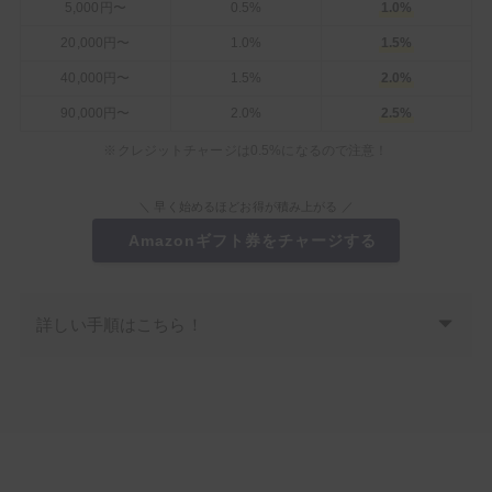
5,000円〜
0.5%
1.0%
20,000円〜
1.0%
1.5%
40,000円〜
1.5%
2.0%
90,000円〜
2.0%
2.5%
※クレジットチャージは0.5%になるので注意！
＼ 早く始めるほどお得が積み上がる ／
Amazonギフト券をチャージする
詳しい手順はこちら！