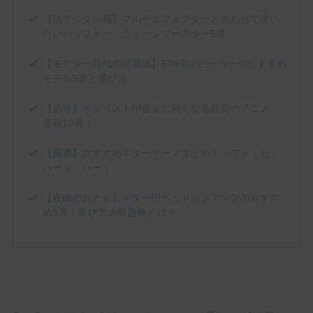
(1)
(1)
(3)
Jackson Audio
James Tyler
JHS PEDALS
(8)
(3)
(1)
(2)
【脱デジタル感】マルチエフェクターとあわせて使い
Keeley Electronics
KEMPER
KERNOM
klon
たいバッファー・クリーンブースター5選
(1)
(2)
(5)
(1)
Laney
Limetone Audio
Line6
LPD Pedals
(1)
(2)
(5)
(3)
Mad Professor
Magnatone
Marshall
MESA/BOOGIE
【モデラー時代の必需品】FRFRスピーカーのおすすめ
(1)
(1)
(2)
(3)
Morgan Amplification
Morningstar
MXR
Neural DSP
モデル9選と選び方
(3)
(2)
(1)
One Control
Organic Sounds
Origin Effects
(2)
(5)
(1)
(1)
Ovaltone
Paul Reed Smith
Pedaltrain
Phantom fx
【必修】ギタリストが音楽に熱くなる最高のアニメ・
漫画10選！
(3)
(1)
(1)
Positive Grid
Revv Amplification
Science Amplification
(2)
(9)
(7)
(1)
(2)
Soldano
strymon
Suhr
Sunfish Audio
Supro
【厳選】おすすめギターケースまとめ！ソフト・セミ
(1)
(5)
(1)
(1)
T's Guitars
tc electronic
TECH21
Tom Anderson
ハード・ハード
(1)
(2)
(1)
(1)
Tone King
TONEX
Two Notes
Umbrella Company
(4)
(1)
(8)
Universal Audio
VALETON
VEMURAM
【夜練のおとも】ギター用ヘッドホンアンプのおすす
(3)
(3)
(1)
(4)
Victory Amps
Virtues
Vox
WALRUS AUDIO
め9選！選び方の最適解とは？
(6)
(3)
(10)
(2)
Wampler
Warm Audio
Xotic
YAMAHA
初心者のモチベUpや中上級者の再始動に！