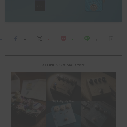
HowTo
ACCESSORY
EFFECTOR
Multi Effector
Drive
XTONES Official Store
Over Drive
Distortion
Booster
FUZZ
Delay / Reverb