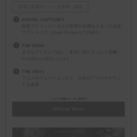
日本の至高のトーンを世界へ発信
Delay
DIGITAL CAPTURES
Reverb
国産ブティックペダルや世界の名機をスタジオ品質
でアーカイブ（Quad Cortex & TONEX）
Filter / Dynamics
THE GEAR
Compressor
まずはデジタルで試し、本当に気に入ったら実機へ
EQ
※日本国外の方限定となります
THE VINYL
Wah
アニメやフュージョンなど、日本のアナログサウン
ドを厳選
Mod / Pitch
Chorus
\ メルマガ登録でクーポン配信中 /
Official Store
Flanger
Octaver