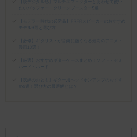
(1)
(1)
(3)
Jackson Audio
James Tyler
JHS PEDALS
【脱デジタル感】マルチエフェクターとあわせて使い
たいバッファー・クリーンブースター5選
(8)
(3)
(1)
(2)
Keeley Electronics
KEMPER
KERNOM
klon
(1)
(2)
(5)
(1)
Laney
Limetone Audio
Line6
LPD Pedals
【モデラー時代の必需品】FRFRスピーカーのおすすめ
(1)
(2)
(5)
(3)
Mad Professor
Magnatone
Marshall
MESA/BOOGIE
モデル9選と選び方
(1)
(1)
(2)
(3)
Morgan Amplification
Morningstar
MXR
Neural DSP
(3)
(2)
(1)
One Control
Organic Sounds
Origin Effects
【必修】ギタリストが音楽に熱くなる最高のアニメ・
(2)
(5)
(1)
(1)
Ovaltone
Paul Reed Smith
Pedaltrain
Phantom fx
漫画10選！
(3)
(1)
(1)
Positive Grid
Revv Amplification
Science Amplification
【厳選】おすすめギターケースまとめ！ソフト・セミ
(2)
(9)
(7)
(1)
(2)
Soldano
strymon
Suhr
Sunfish Audio
Supro
ハード・ハード
(1)
(5)
(1)
(1)
T's Guitars
tc electronic
TECH21
Tom Anderson
(1)
(2)
(1)
(1)
Tone King
TONEX
Two Notes
Umbrella Company
【夜練のおとも】ギター用ヘッドホンアンプのおすす
(4)
(1)
(8)
Universal Audio
VALETON
VEMURAM
め9選！選び方の最適解とは？
(3)
(3)
(1)
(4)
Victory Amps
Virtues
Vox
WALRUS AUDIO
(6)
(3)
(10)
(2)
Wampler
Warm Audio
Xotic
YAMAHA
初心者のモチベUpや中上級者の再始動に！