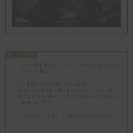
Phaser
Tremolo
Vibrato
Others
おすすめ記事
Brand List
【タイプ別】歪みエフェクターおすすめ10選！歪み探
しの沼から脱出
(1)
(1)
(2)
(3)
ALBIT
BEHRINGER
Benson Amps
Blackstar
〇〇系歪みペダルのおすすめを厳選！
(5)
(5)
(3)
(4)
Bogner
BOSS
Cornerstone
Crazy Tube Circuits
▶ ダンブル系
｜
▶TS系
｜
▶トランスペアレント系
(2)
(1)
(2)
▶ プレキシ系
｜
▶ケンタウロス系
｜
▶FUZZ FACE系
Darkglass Electronics
DigiTech
Dumble
｜
▶BIG MUFF系
(2)
(2)
(7)
E.N.T EFFECTS
EarthQuaker Devices
electro-harmonix
(2)
(1)
(2)
(8)
Empress Effects
Eventide
EVH
Fender
【もう迷わない】エレキギター弦のおすすめ完全ガイ
(3)
(3)
(2)
(1)
Free The Tone
Friedman
Fryette
Fulltone
ド！
(1)
(1)
(4)
(5)
Gibson
Henriksen
HOTONE
IK MULTIMEDIA