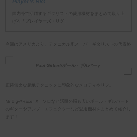
Player’s RIG
国内外で活躍するギタリストの愛用機材をまとめて取り上
げる
「プレイヤーズ・リグ」
今回はアメリカより、テクニカル系スーパーギタリストの代表格
【いまこそ見てほしい】ギタリストが音楽に熱くなる最
高のアニメ・漫画10選！【人生の必修科目】
Paul Gilbert/ポール・ギルバート
正確無比な超絶テクニックに印象的なメロディやリフ。
HowTo
Mr.BigやRacer X、ソロなど活躍の幅も広いポール・ギルバート
のギターやアンプ、エフェクターなど愛用機材をまとめて紹介し
ます！