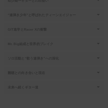
幼少期〜ギターとの出会い
“速弾き少年”と呼ばれたティーンエイジャー
GIT進学とRacer Xの衝撃
Mr. Big結成と世界的ブレイク
ソロ活動と“歌う速弾き”への深化
難聴との向き合いと現在
未来へ続くギター道