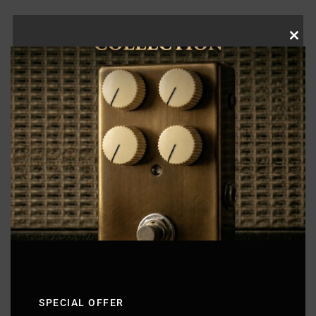
Clo
this
mod
SPECIAL OFFER