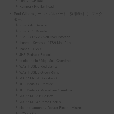
Laney / GH100L
よく会うお姉
さん
Kemper / Profiler Head
Paul Gilbert/ポール・ギルバート｜愛用機材【エフェク
ター】
Xotic / AC Booster
Xotic / RC Booster
BOSS / OS-2 OverDriveDistortion
Ibanez（Keeley） / TS9 Mod Plus
Ibanez / TS808
JHS Pedals / Bonsai
tc electronic / MojoMojo Overdrive
WAY HUGE / Red Llama
WAY HUGE / Green Rhino
MXR / M-104 Distortion +
JHS Pedals / Prestige
JHS Pedals / Moonshine Overdrive
MXR / M103 Blue Box
MXR / M134 Stereo Chorus
electro-harmonix / Deluxe Electric Mistress
BOSS / CS-3