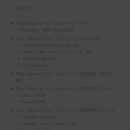
目次
Paul Gilbert/ポール・ギルバート｜Profil
【ギタリスト必見】Kindle Unlimitedでギターマガ
Biography：驚速と歌心の軌跡
ジンや教則本が読み放題！【無料でお試し】
Paul Gilbert/ポール・ギルバート｜Play&Music
Addicted To That Rush – Mr. Big
Daddy Brother Lover Little Boy – Mr. Big
＼ サウンドハウスお姉さんに会いに行く ／
Scarified – Racer X
Fuzz Universe
Paul Gilbert/ポール・ギルバート｜愛用機材【参考動
画】
Paul Gilbert/ポール・ギルバート｜愛用機材【ギター】
Ibanez / PGM
Ibanez / FRM
Paul Gilbert/ポール・ギルバート｜愛用機材【アンプ】
Marshall / 1959SLP
次回もぜひサウンドハウスをご利用くだ
Marshall / Vintage Modern 2466
さいませ。