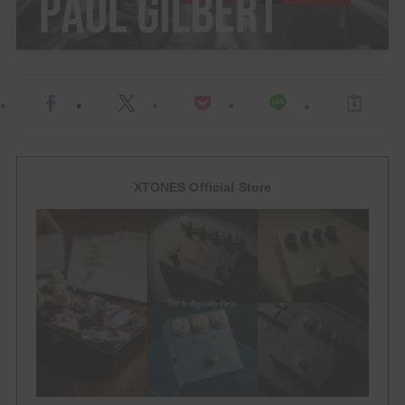
HowTo
ACCESSORY
EFFECTOR
Multi Effector
XTONES Official Store
Drive
Over Drive
Distortion
Booster
FUZZ
Delay / Reverb