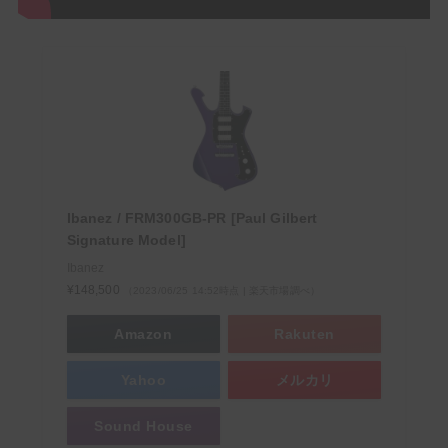
Ibanez / FRM300GB-PR [Paul Gilbert
Signature Model]
Ibanez
¥148,500
（2023/06/25 14:52時点 | 楽天市場調べ）
Amazon
Rakuten
Yahoo
メルカリ
Sound House