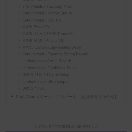
JHS Pedals / Haunting Mids
Catalinbread / Karma Suture
Catalinbread / Callisto
MXR/ Phase90
MXR/ ’74 VINTAGE Phase90
MXR/ M-107 Phase 100
MXR / Carbon Copy Analog Delay
Catalinbread / Topanga Spring Reverb
tc electronic / Arena Reverb
tc electronic / Flashback Delay
BOSS / DD-3 Digital Delay
tc electronic / Ditto Looper
BOSS / TU-3
Paul Gilbert/ポール・ギルバート｜愛用機材【その他】
＼ サウンドハウスお姉さんに会いに行く ／