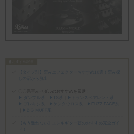
Phaser
Tremolo
Vibrato
Others
おすすめ記事
Brand List
【タイプ別】歪みエフェクターおすすめ10選！歪み探
しの沼から脱出
(1)
(1)
(2)
(3)
ALBIT
BEHRINGER
Benson Amps
Blackstar
(5)
(5)
(3)
(4)
Bogner
BOSS
Cornerstone
Crazy Tube Circuits
〇〇系歪みペダルのおすすめを厳選！
(2)
(1)
(2)
Darkglass Electronics
DigiTech
Dumble
▶ ダンブル系
｜
▶TS系
｜
▶トランスペアレント系
▶ プレキシ系
｜
▶ケンタウロス系
｜
▶FUZZ FACE系
(2)
(2)
(7)
E.N.T EFFECTS
EarthQuaker Devices
electro-harmonix
｜
▶BIG MUFF系
(2)
(1)
(2)
(8)
Empress Effects
Eventide
EVH
Fender
(3)
(3)
(2)
(1)
Free The Tone
Friedman
Fryette
Fulltone
【もう迷わない】エレキギター弦のおすすめ完全ガイ
(1)
(1)
(4)
(5)
Gibson
Henriksen
HOTONE
IK MULTIMEDIA
ド！