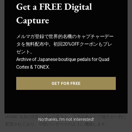
Get a FREE Digital
たりと、1つのスイッチで2段階のサウンド変化を演出できます。
Capture
さらに本体にはShift機能も備わっており、切替により別バンクの
プリセットへアクセスできます。
メルマガ登録で世界的名機のキャプチャーデー
表3つ×裏3つ×シフト2バンク＝最大12通りの設定をプログラム可
タを無料配布中。初回20%OFFクーポンもプレ
能で、コンパクトな3フットスイッチ機ながら十分なプリセット
ゼント。
数を簡単に行き来できます。
Archive of Japanese boutique pedals for Quad
Cortex & TONEX.
ライブで曲ごとに異なるエフェクト組み合わせを使う場合でも、
瞬時に呼び出せる柔軟性があります。
GET FOR FREE
パッチベイ機能と拡張性
HOME 3LBの背面パネルを見ると、入力や各ループ端子が一列に
No thanks, I’m not interested!
配置されており、小型パッチベイのように機能します。