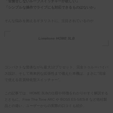
「音痩せしないループスイッチャーが欲しい」
「シンプルな操作でライブにも対応できるものはないか」
そんな悩みを抱えるギタリストに、注目されているのが
Limetone HOME 3LB
【いまこそ見てほしい】ギタリストが音楽に熱くなる最
高のアニメ・漫画10選！【人生の必修科目】
コンパクトな筐体ながら最大12プリセット、完全トゥルーバイパ
HowTo
ス設計、そして将来的な拡張性まで備えた本機は、まさに“現場
で使える音質特化型スイッチャー”。
この記事では、HOME 3LBの仕様や特徴をわかりやすく解説する
とともに、Free The Tone ARC や BOSS ES-5/ES-8 など他社製
品との違い、ユーザーからの実際の口コミも紹介。