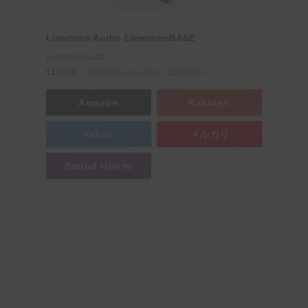
Limetone Audio LimetoneBASE
Limetone Audio
¥19,800
（2023/05/22 18:47時点 | 楽天市場調べ）
Amazon
Rakuten
Yahoo
メルカリ
Sound House