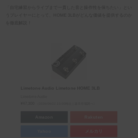
「自宅練習からライブまで一貫した音と操作性を保ちたい」とい
うプレイヤーにとって、HOME 3LBがどんな価値を提供するのか
を徹底解説！
【ギタリスト必見】Kindle Unlimitedでギターマガ
ジンや教則本が読み放題！【無料でお試し】
＼ サウンドハウスお姉さんに会いに行く ／
Limetone Audio Limetone HOME 3LB
Limetone Audio
¥47,300
（2026/06/22 10:00時点 | 楽天市場調べ）
Amazon
Rakuten
次回もぜひサウンドハウスをご利用くだ
Yahoo
メルカリ
さいませ。