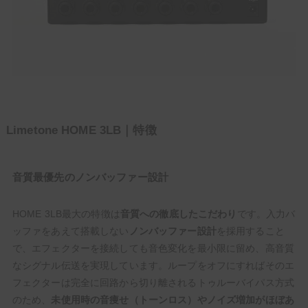
Limetone HOME 3LB｜特徴
音質最優先のノンバッファー設計
HOME 3LB最大の特徴は
音質への徹底したこだわり
です。入力バ
ッファをあえて搭載しない
ノンバッファー設計
を採用すること
で、エフェクターを接続しても音色変化を最小限に留め、高音質
なシグナル伝送を実現しています。ループをオフにすればそのエ
フェクターは完全に回路から切り離されるトゥルーバイパス方式
のため、
未使用時の音痩せ（トーンロス）やノイズ増加がほぼあ