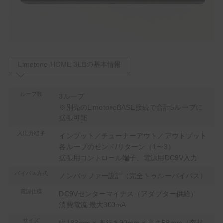
Limetone HOME 3LBの基本情報
ループ数
3ループ
※別売のLimetoneBASE接続で合計5ループに
拡張可能
入出力端子
インプット／チューナーアウト／アウトプット
各ループのセンド/リターン（1〜3）
拡張用コントロール端子、電源用DC9V入力
バイパス方式
ノンバッファー設計（完全トゥルーバイパス）
電源仕様
DC9Vセンターマイナス（アダプター供給）
消費電流 最大300mA
サイズ
幅183mm × 奥行き90mm × 高さ58mm（突起