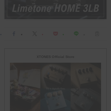
HowTo
ACCESSORY
EFFECTOR
Multi Effector
Drive
XTONES Official Store
Over Drive
Distortion
Booster
FUZZ
Delay / Reverb