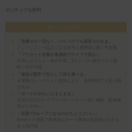
ポジティブな評判
ポジティブな口コミ
「音痩せが一切なく、バイパスでも原音そのまま」
ノンバッファー設計による信号の透明度に驚く声多数。
「プリセット切替が直感的でライブで安心」
長押しやメニュー操作不要。3スイッチ×裏モードで柔
軟に対応可能。
「筐体が堅牢で安心して持ち運べる」
金属製のしっかりした筐体により、現場使用でも安心感
がある。
「ボードがきれいにまとまる」
背面入出力のレイアウトがパッチベイ的に機能。配線整
理がしやすい。
「拡張で5ループになるのがちょうどいい」
BASEとの連携で将来的なボード構成の自由度が広がる
点も高評価。