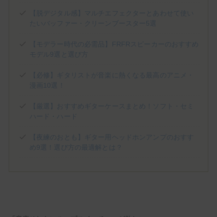
(1)
(1)
(3)
Jackson Audio
James Tyler
JHS PEDALS
(8)
(3)
(1)
(2)
【脱デジタル感】マルチエフェクターとあわせて使い
Keeley Electronics
KEMPER
KERNOM
klon
たいバッファー・クリーンブースター5選
(1)
(2)
(5)
(1)
Laney
Limetone Audio
Line6
LPD Pedals
(1)
(2)
(5)
(3)
Mad Professor
Magnatone
Marshall
MESA/BOOGIE
【モデラー時代の必需品】FRFRスピーカーのおすすめ
(1)
(1)
(2)
(3)
Morgan Amplification
Morningstar
MXR
Neural DSP
モデル9選と選び方
(3)
(2)
(1)
One Control
Organic Sounds
Origin Effects
(2)
(5)
(1)
(1)
Ovaltone
Paul Reed Smith
Pedaltrain
Phantom fx
【必修】ギタリストが音楽に熱くなる最高のアニメ・
漫画10選！
(3)
(1)
(1)
Positive Grid
Revv Amplification
Science Amplification
(2)
(9)
(7)
(1)
(2)
Soldano
strymon
Suhr
Sunfish Audio
Supro
【厳選】おすすめギターケースまとめ！ソフト・セミ
(1)
(5)
(1)
(1)
T's Guitars
tc electronic
TECH21
Tom Anderson
ハード・ハード
(1)
(2)
(1)
(1)
Tone King
TONEX
Two Notes
Umbrella Company
(4)
(1)
(8)
Universal Audio
VALETON
VEMURAM
【夜練のおとも】ギター用ヘッドホンアンプのおすす
(3)
(3)
(1)
(4)
Victory Amps
Virtues
Vox
WALRUS AUDIO
め9選！選び方の最適解とは？
(6)
(3)
(10)
(2)
Wampler
Warm Audio
Xotic
YAMAHA
初心者のモチベUpや中上級者の再始動に！