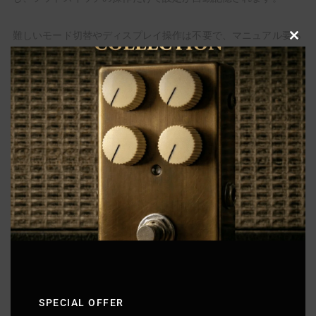
難しいモード切替やディスプレイ操作は不要で、マニュアル要ら
Clo
ずのシンプル設計は中上級者にとっても嬉しいポイントでしょ
this
う。
mod
各フットスイッチ（L1～L3）には表/裏2種類のモードが用意さ
れています。
通常はスイッチひとつにひとつのループ組み合わせを割り当てま
すが、同じスイッチをもう一度踏むと裏モードに切り替わり、別
のループ組み合わせを発動できます。
例えば、スイッチL1に「クリーントーン用プリセット」を記憶
し、裏モードには「同じクリーントーン＋ブースターON」の設
定を持たせる、といった使い分けが可能です。
SPECIAL OFFER
ワンタップでソロ時だけブーストを追加したり、ディレイを加え