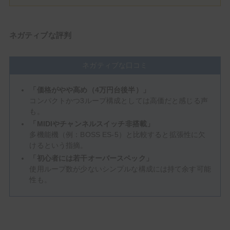
ネガティブな評判
ネガティブな口コミ
「価格がやや高め（4万円台後半）」
コンパクトかつ3ループ構成としては高価だと感じる声
も。
「MIDIやチャンネルスイッチ非搭載」
多機能機（例：BOSS ES-5）と比較すると拡張性に欠
けるという指摘。
「初心者には若干オーバースペック」
使用ループ数が少ないシンプルな構成には持て余す可能
性も。