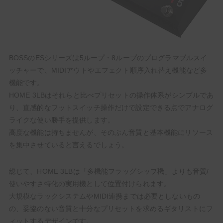
BOSSのESシリーズは5ループ・8ループのプログラマブルスイ
ッチャーで、MIDIアウトやエフェクト順序入れ替え機能など多
機能です。
HOME 3LBはそれらと比べプリセットの操作体系がシンプルであ
り、直感的なフットスイッチ操作だけで設定できる点でアナログ
ライクな使い勝手を提供します。
高度な機能は持ちませんが、そのぶん音質と基本機能にリソース
を集中させていると言えるでしょう。
総じて、HOME 3LBは「多機能フラッグシップ機」よりも音質/
使いやすさ特化の実用機として位置付けられます。
大規模なラックシステムやMIDI連携までは必要としないもの
の、妥協のない音質と十分なプリセットを求めるギタリストにフ
ィットするデザインです。