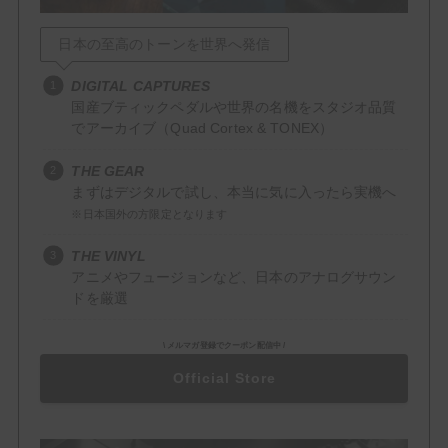
Delay
日本の至高のトーンを世界へ発信
Reverb
DIGITAL CAPTURES
国産ブティックペダルや世界の名機をスタジオ品質
Filter / Dynamics
でアーカイブ（Quad Cortex & TONEX）
Compressor
THE GEAR
まずはデジタルで試し、本当に気に入ったら実機へ
EQ
※日本国外の方限定となります
Wah
THE VINYL
アニメやフュージョンなど、日本のアナログサウン
Mod / Pitch
ドを厳選
Chorus
\ メルマガ登録でクーポン配信中 /
Flanger
Official Store
Octaver