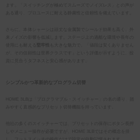
ます。「スイッチングが極めてスムーズでノイズレス」との声が
ある通り、プロユースに耐える静粛性と信頼性を備えています。
さらに、本体シャーシは頑丈な金属製でシールド効果も高く、外
来ノイズの影響を低減します。ステージ上の過酷な環境や長年の
使用にも耐える
堅牢性
も大きな魅力で、「値段は安くありません
が、その信頼性は世界クラスです」という評価が示すように、投
資に見合うタフネスと安心感があります。
シンプルかつ革新的なプログラム切替
HOME 3LBは「プログラマブル・スイッチャー」の名の通り、踏
みやすく直感的なプリセット切替機能を持っています。
他社の多くのスイッチャーでは、プリセットの保存にボタン長押
しやメニュー操作が必要ですが、HOME 3LBではその概念を排
し、フットスイッチの操作だけで設定が自動記憶されます。