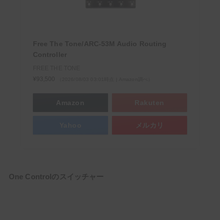
Free The Tone/ARC-53M Audio Routing
Controller
FREE THE TONE
¥93,500
（2026/08/03 03:01時点 | Amazon調べ）
Amazon
Rakuten
Yahoo
メルカリ
One Controlのスイッチャー