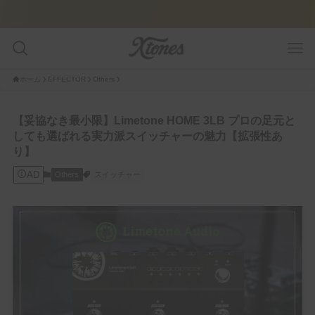
ホーム
EFFECTOR
Others
GUITAR PLAYER
【妥協なき最小限】Limetone HOME 3LB プロの足元と
しても選ばれる実力派スイッチャーの魅力【拡張性あ
Pedalboard
り】
AD
Others
スイッチャー
Tone Legacy – Epic Brand
GUITAR/AMP
Amplifier
Guitar
FEATURE