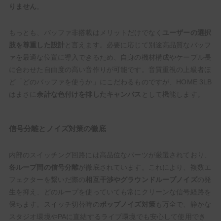
りません
。
もっとも、バッファ非搭載はメリットだけでなく
ユーザーの選択
肢を尊重した設計
と言えます。必要に応じて別途高品質なバッフ
ァを最適な位置に導入できるため、自身の機材構成やケーブル長
に合わせた自由度の高い音作りが可能です。音質重視の上級者ほ
ど「どのバッファを使うか」にこだわるものですが、HOME 3LB
はまさに
余計な色付けを排したキャンバス
として機能します。
信号分離とノイズ対策の徹底
内部のスイッチング回路には高品位なパーツが厳選されており、
各ループ間の信号分離
が徹底されています。これにより、複数エ
フェクターを繋いだ際の
相互干渉やグラウンドループノイズ
の発
生を抑え、どのループを使っていても常にクリーンな信号経路を
保ちます。スイッチ切替時の
ポップノイズ対策
も万全で、静かな
スタジオ環境やPAに直結するライブ環境でも安心して使用でき