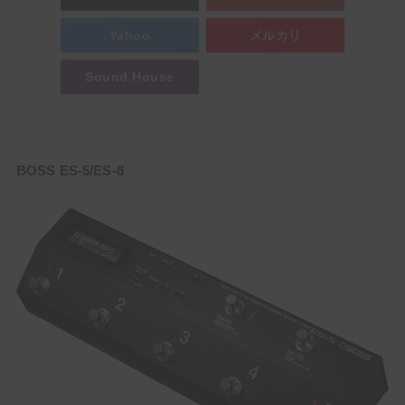
Yahoo
メルカリ
Sound House
BOSS ES-5/ES-8